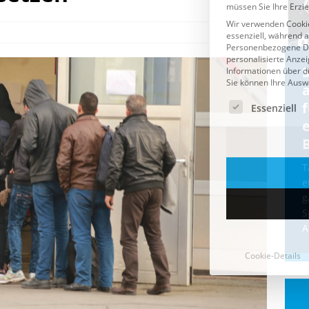
Cookie-Details
CDU & Ampel wollen nach
der Wahl wieder Afghanen
a
einfliegen: Zeit für ein
Asylmoratorium!
Die Bundesregierung und die CDU
halten die Wähler für dumm! Weil die
T
Stimmung wegen der von Afghanen
e
verübten Anschläge kippte, wurden die
g
Flüge vor der
[...]
S
A