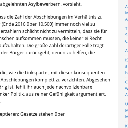
 abgelehnten Asylbewerbern, vorsieht.
A
M
ass die Zahl der Abschiebungen im Verhältnis zu
A
er (Ende 2016 über 10.500) immer noch viel zu
T
erzahlern schlicht nicht zu vermitteln, dass sie für
S
enschen aufkommen müssen, die keinerlei Recht
C
ufzuhalten. Die große Zahl derartiger Fälle trägt
A
ft der Bürger zurückgeht, denen zu helfen, die
I
a
 die, wie die Linkspartei, mit dieser konsequenten
I
f Abschiebungen komplett zu verzichten. Abgesehen
C
ig ist, fehlt ihr auch jede nachvollziehbare
w
nker Politik, aus reiner Gefühligkeit argumentiert,
A
.
U
M
zeptieren: Gesetze stehen über
M
K