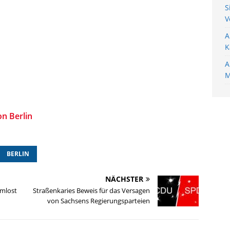
S
V
A
K
A
M
n Berlin
BERLIN
NÄCHSTER
rmlost
Straßenkaries Beweis für das Versagen
von Sachsens Regierungsparteien