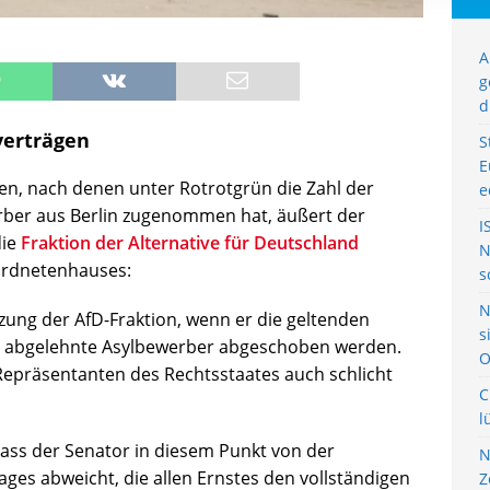
A
g
d
verträgen
S
E
en, nach denen unter Rotrotgrün die Zahl der
e
ber aus Berlin zugenommen hat, äußert der
I
die
Fraktion der Alternative für Deutschland
N
ordnetenhauses:
s
N
tzung der AfD-Fraktion, wenn er die geltenden
s
ss abgelehnte Asylbewerber abgeschoben werden.
O
Repräsentanten des Rechtsstaates auch schlicht
C
l
ass der Senator in diesem Punkt von der
N
ages abweicht, die allen Ernstes den vollständigen
Z