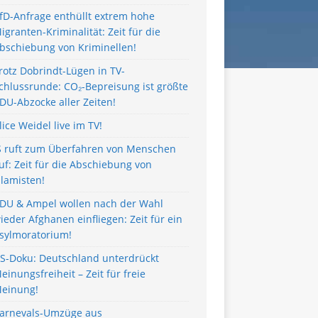
fD-Anfrage enthüllt extrem hohe
igranten-Kriminalität: Zeit für die
bschiebung von Kriminellen!
rotz Dobrindt-Lügen in TV-
chlussrunde: CO₂-Bepreisung ist größte
DU-Abzocke aller Zeiten!
lice Weidel live im TV!
S ruft zum Überfahren von Menschen
uf: Zeit für die Abschiebung von
slamisten!
DU & Ampel wollen nach der Wahl
ieder Afghanen einfliegen: Zeit für ein
sylmoratorium!
S-Doku: Deutschland unterdrückt
einungsfreiheit – Zeit für freie
einung!
arnevals-Umzüge aus