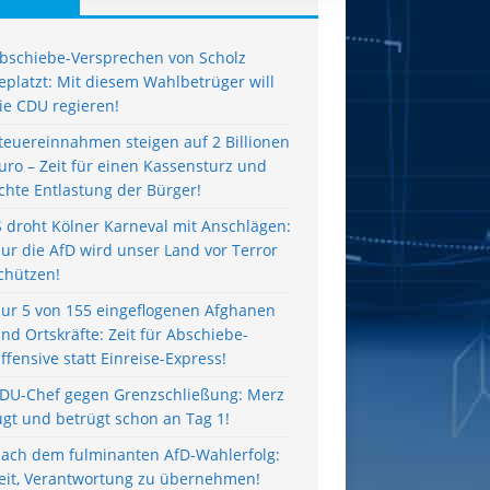
bschiebe-Versprechen von Scholz
eplatzt: Mit diesem Wahlbetrüger will
ie CDU regieren!
teuereinnahmen steigen auf 2 Billionen
uro – Zeit für einen Kassensturz und
chte Entlastung der Bürger!
S droht Kölner Karneval mit Anschlägen:
ur die AfD wird unser Land vor Terror
chützen!
ur 5 von 155 eingeflogenen Afghanen
ind Ortskräfte: Zeit für Abschiebe-
ffensive statt Einreise-Express!
DU-Chef gegen Grenzschließung: Merz
ügt und betrügt schon an Tag 1!
ach dem fulminanten AfD-Wahlerfolg:
eit, Verantwortung zu übernehmen!