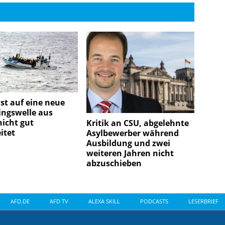
ist auf eine neue
ingswelle aus
nicht gut
Kritik an CSU, abgelehnte
itet
Asylbewerber während
Ausbildung und zwei
weiteren Jahren nicht
abzuschieben
AFD.DE
AFD TV
ALEXA SKILL
PODCASTS
LESERBRIEF