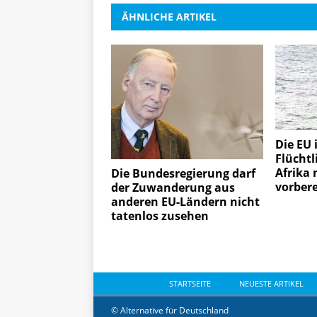
ÄHNLICHE ARTIKEL
Die EU 
Flüchtl
Afrika 
Die Bundesregierung darf
vorbere
der Zuwanderung aus
anderen EU-Ländern nicht
tatenlos zusehen
STARTSEITE
NEUESTE ARTIKEL
© Alternative für Deutschland