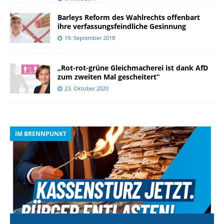
Barleys Reform des Wahlrechts offenbart
ihre verfassungsfeindliche Gesinnung
19. September 2018
„Rot-rot-grüne Gleichmacherei ist dank AfD
zum zweiten Mal gescheitert“
23. Oktober 2020
IM BRENNPUNKT
I