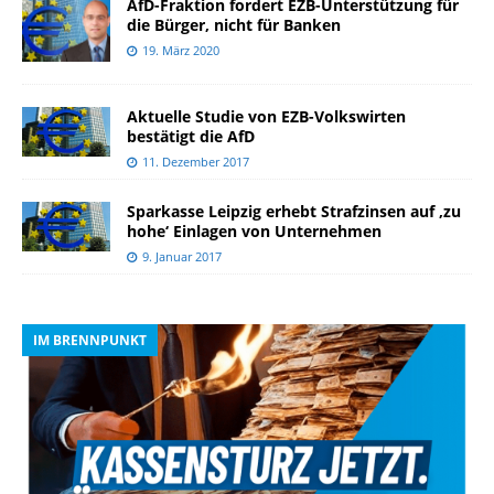
AfD-Fraktion fordert EZB-Unterstützung für
die Bürger, nicht für Banken
19. März 2020
Aktuelle Studie von EZB-Volkswirten
bestätigt die AfD
11. Dezember 2017
Sparkasse Leipzig erhebt Strafzinsen auf ‚zu
hohe‘ Einlagen von Unternehmen
9. Januar 2017
IM BRENNPUNKT
I