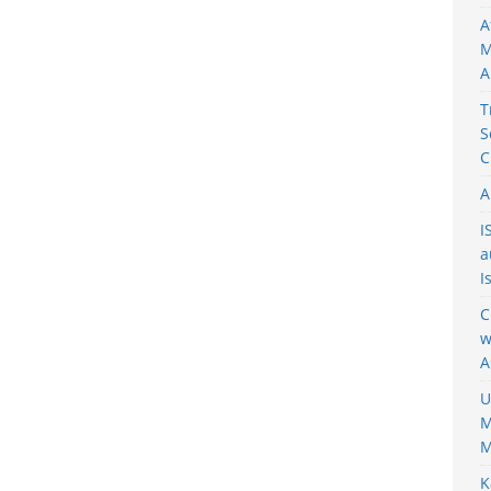
A
M
A
T
S
C
A
I
a
I
C
w
A
U
M
M
K