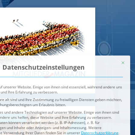
Mit dies
Datenschutzeinstellungen
f unserer Website. Einige von ihnen sind essenziell, während andere uns
 und Ihre Erfahrung zu verbessern.
re alt sind und Ihre Zustimmung zu freiwilligen Diensten geben möchten,
ehungsberechtigten um Erlaubnis bitten.
s und andere Technologien auf unserer Website. Einige von ihnen sind
ndere uns helfen, diese Website und Ihre Erfahrung zu verbessern.
n können verarbeitet werden (z. B. IP-Adressen), z. B. für
igen und Inhalte oder Anzeigen- und Inhaltsmessung.
Weitere
ie Verwendung Ihrer Daten finden Sie in unserer
Datenschutzerklärung
.
ahl jederzeit unter
Einstellungen
widerrufen oder anpassen.
e der Service-Gruppen, für die eine Einwilligung erteilt werden ka
Externe Medien
ODCASTS
VIDEOS
Speichern
BRENNPUNKT
IM BRENNPUNKT
Alle akzeptieren