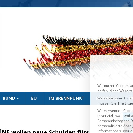
Wir nutzen Cookies au
helfen, diese Website
Wenn Sie unter 16 Jah
müssen Sie Ihre Erzi
Wir verwenden Cookie
essenziell, während a
Personenbezogene Date
personalisierte Anze
Informationen über d
Sie können Ihre Ausw
Es folgt eine List
Essenziell
BUND
EU
IM BRENNPUNKT
HINWEISE
P
IM BRENNPUNKT
IM 
NE wollen neue Schulden fürs