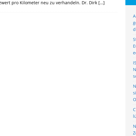
wert pro Kilometer neu zu verhandeln. Dr. Dirk
[…]
A
g
d
S
E
e
I
N
s
N
s
O
C
l
N
Z