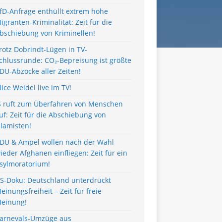
fD-Anfrage enthüllt extrem hohe
igranten-Kriminalität: Zeit für die
bschiebung von Kriminellen!
rotz Dobrindt-Lügen in TV-
chlussrunde: CO₂-Bepreisung ist größte
DU-Abzocke aller Zeiten!
lice Weidel live im TV!
S ruft zum Überfahren von Menschen
uf: Zeit für die Abschiebung von
slamisten!
DU & Ampel wollen nach der Wahl
ieder Afghanen einfliegen: Zeit für ein
sylmoratorium!
S-Doku: Deutschland unterdrückt
einungsfreiheit – Zeit für freie
einung!
arnevals-Umzüge aus