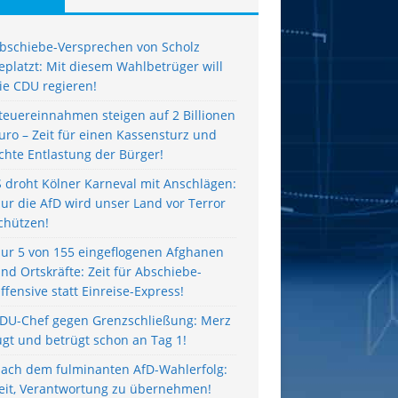
bschiebe-Versprechen von Scholz
eplatzt: Mit diesem Wahlbetrüger will
ie CDU regieren!
teuereinnahmen steigen auf 2 Billionen
uro – Zeit für einen Kassensturz und
chte Entlastung der Bürger!
S droht Kölner Karneval mit Anschlägen:
ur die AfD wird unser Land vor Terror
chützen!
ur 5 von 155 eingeflogenen Afghanen
ind Ortskräfte: Zeit für Abschiebe-
ffensive statt Einreise-Express!
DU-Chef gegen Grenzschließung: Merz
ügt und betrügt schon an Tag 1!
ach dem fulminanten AfD-Wahlerfolg:
eit, Verantwortung zu übernehmen!