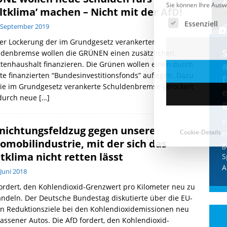
ltklima’ machen – Nicht mit der AfD!
 September 2019
er Lockerung der im Grundgesetz verankerten
Cookie-Details
CDU & Ampel wollen nach
ldenbremse wollen die GRÜNEN einen zusätzlichen
tenhaushalt finanzieren. Die Grünen wollen einen durch
der Wahl wieder Afghanen
a
te finanzierten “Bundesinvestitionsfonds” auflegen. Dazu
einfliegen: Zeit für ein
die im Grundgesetz verankerte Schuldenbremse gelockert
Asylmoratorium!
durch neue
[…]
Die Bundesregierung und die CDU
halten die Wähler für dumm! Weil die
T
nichtungsfeldzug gegen unsere
Stimmung wegen der von Afghanen
e
omobilindustrie, mit der sich das
verübten Anschläge kippte, wurden die
g
Flüge vor der
[...]
tklima nicht retten lässt
S
A
 Juni 2018
ordert, den Kohlendioxid-Grenzwert pro Kilometer neu zu
ndeln. Der Deutsche Bundestag diskutierte über die EU-
n Reduktionsziele bei den Kohlendioxidemissionen neu
assener Autos. Die AfD fordert, den Kohlendioxid-