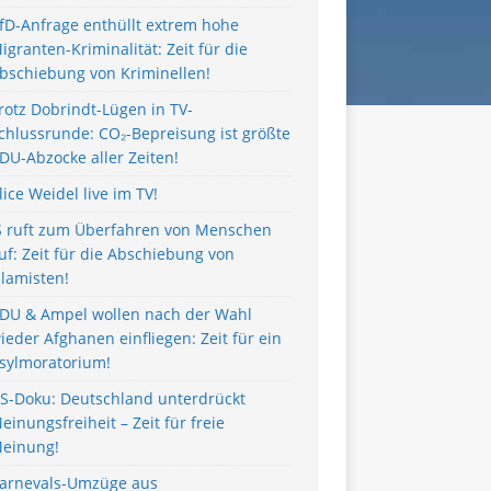
fD-Anfrage enthüllt extrem hohe
igranten-Kriminalität: Zeit für die
bschiebung von Kriminellen!
rotz Dobrindt-Lügen in TV-
chlussrunde: CO₂-Bepreisung ist größte
DU-Abzocke aller Zeiten!
lice Weidel live im TV!
S ruft zum Überfahren von Menschen
uf: Zeit für die Abschiebung von
slamisten!
DU & Ampel wollen nach der Wahl
ieder Afghanen einfliegen: Zeit für ein
sylmoratorium!
S-Doku: Deutschland unterdrückt
einungsfreiheit – Zeit für freie
einung!
arnevals-Umzüge aus