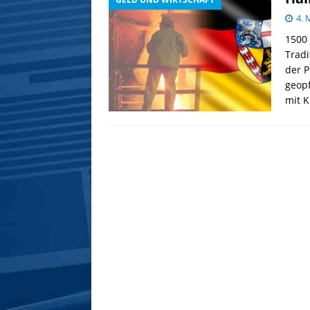
4. 
1500 
Trad
der 
geopf
mit 