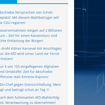
bschiebe-Versprechen von Scholz
eplatzt: Mit diesem Wahlbetrüger will
ie CDU regieren!
teuereinnahmen steigen auf 2 Billionen
uro – Zeit für einen Kassensturz und
chte Entlastung der Bürger!
S droht Kölner Karneval mit Anschlägen:
ur die AfD wird unser Land vor Terror
chützen!
ur 5 von 155 eingeflogenen Afghanen
ind Ortskräfte: Zeit für Abschiebe-
ffensive statt Einreise-Express!
DU-Chef gegen Grenzschließung: Merz
ügt und betrügt schon an Tag 1!
ach dem fulminanten AfD-Wahlerfolg:
eit, Verantwortung zu übernehmen!