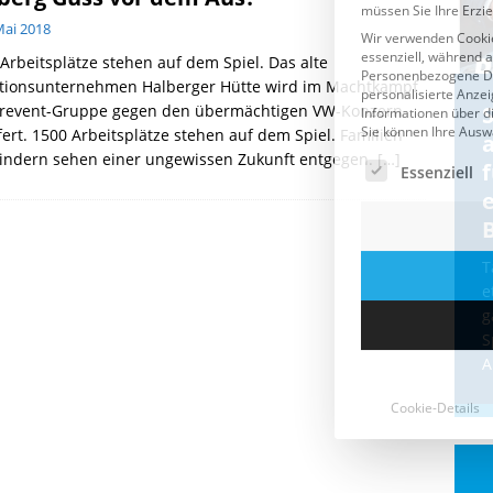
Mai 2018
Arbeitsplätze stehen auf dem Spiel. Das alte
itionsunternehmen Halberger Hütte wird im Machtkampf
Cookie-Details
Prevent-Gruppe gegen den übermächtigen VW-Konzern
CDU & Ampel wollen nach
ert. 1500 Arbeitsplätze stehen auf dem Spiel. Familien
der Wahl wieder Afghanen
a
Kindern sehen einer ungewissen Zukunft entgegen.
[…]
einfliegen: Zeit für ein
Asylmoratorium!
Die Bundesregierung und die CDU
halten die Wähler für dumm! Weil die
T
Stimmung wegen der von Afghanen
e
verübten Anschläge kippte, wurden die
g
Flüge vor der
[...]
S
A