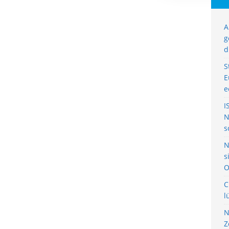
A
g
d
S
E
e
I
N
s
N
s
O
C
l
N
Z