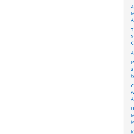
A
M
A
T
S
C
A
I
a
I
C
w
A
U
M
M
K