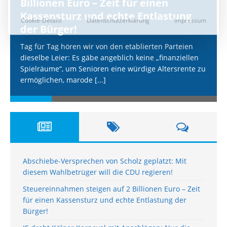
Billionen Euro – Zeit für einen
Kassensturz und echte Entlastung
der Bürger!
Tag für Tag hören wir von den etablierten Parteien
dieselbe Leier: Es gäbe angeblich keine „finanziellen
Spielräume“, um Senioren eine würdige Altersrente zu
ermöglichen, marode
[...]
Abschiebe-Versprechen von Scholz geplatzt: Mit
diesem Wahlbetrüger will die CDU regieren!
Steuereinnahmen steigen auf 2 Billionen Euro – Zeit
für einen Kassensturz und echte Entlastung der
Bürger!