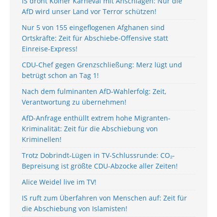
IS droht Kölner Karneval mit Anschlägen: Nur die
AfD wird unser Land vor Terror schützen!
Nur 5 von 155 eingeflogenen Afghanen sind
Ortskräfte: Zeit für Abschiebe-Offensive statt
Einreise-Express!
CDU-Chef gegen Grenzschließung: Merz lügt und
betrügt schon an Tag 1!
Nach dem fulminanten AfD-Wahlerfolg: Zeit,
Verantwortung zu übernehmen!
AfD-Anfrage enthüllt extrem hohe Migranten-
Kriminalität: Zeit für die Abschiebung von
Kriminellen!
Trotz Dobrindt-Lügen in TV-Schlussrunde: CO₂-
Bepreisung ist größte CDU-Abzocke aller Zeiten!
Alice Weidel live im TV!
IS ruft zum Überfahren von Menschen auf: Zeit für
die Abschiebung von Islamisten!