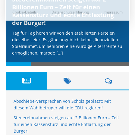
Billionen Euro – Zeit für einen
Kassensturz und echte Entlastung
der Bürger!
Tag für Tag hören wir von den etablierten Parteien
dieselbe Leier: Es gäbe angeblich keine „finanziellen
Spielräume“, um Senioren eine würdige Altersrente zu
ermöglichen, marode
[...]
Abschiebe-Versprechen von Scholz geplatzt: Mit
diesem Wahlbetrüger will die CDU regieren!
Steuereinnahmen steigen auf 2 Billionen Euro – Zeit
für einen Kassensturz und echte Entlastung der
Bürger!