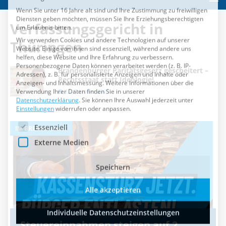
Es folgt eine Liste der Service-Gruppen, für die eine Einwilli
Essenziell
Verfassungsgericht in
Externe Medien
Thüringen
Speichern
Brandenburger Paritätsgesetz gescheitert –
Alle akzeptieren
Rechtsstaat statt Ideologie!
23. Oktober 2020
Individuelle Datenschutzeinstellungen
IM BRENNPUNKT
I
Cookie-Details
Datenschutzerklärung
Impressum
Steuereinnahmen steigen auf 2