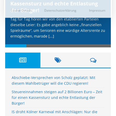
Kassensturz und echte Entlastung
der Bürger!
Tag für Tag hören wir von den etablierten Parteien
dieselbe Leier: Es gäbe angeblich keine „finanziellen
Spielräume“, um Senioren eine würdige Altersrente zu
ermöglichen, marode
[...]
Abschiebe-Versprechen von Scholz geplatzt: Mit
diesem Wahlbetrüger will die CDU regieren!
Steuereinnahmen steigen auf 2 Billionen Euro – Zeit
für einen Kassensturz und echte Entlastung der
Bürger!
IS droht Kölner Karneval mit Anschlägen: Nur die