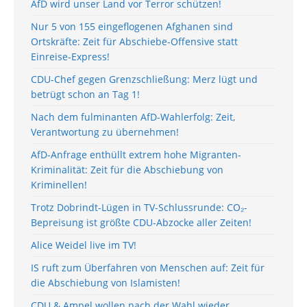
AfD wird unser Land vor Terror schützen!
Nur 5 von 155 eingeflogenen Afghanen sind
Ortskräfte: Zeit für Abschiebe-Offensive statt
Einreise-Express!
CDU-Chef gegen Grenzschließung: Merz lügt und
betrügt schon an Tag 1!
Nach dem fulminanten AfD-Wahlerfolg: Zeit,
Verantwortung zu übernehmen!
AfD-Anfrage enthüllt extrem hohe Migranten-
Kriminalität: Zeit für die Abschiebung von
Kriminellen!
Trotz Dobrindt-Lügen in TV-Schlussrunde: CO₂-
Bepreisung ist größte CDU-Abzocke aller Zeiten!
Alice Weidel live im TV!
IS ruft zum Überfahren von Menschen auf: Zeit für
die Abschiebung von Islamisten!
CDU & Ampel wollen nach der Wahl wieder