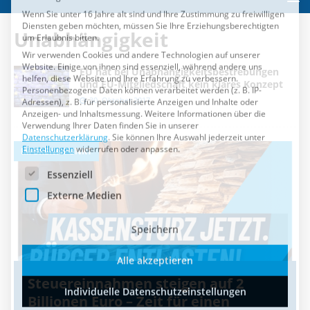
Es folgt eine Liste der Service-Gruppen, für die eine Einwilli
Essenziell
Unabhängigkeit
Externe Medien
EU hat bei Unabhängigkeitsbestrebungen
Speichern
und EU-Mitgliedschaft kein klares Konzept
30. Oktober 2017
Alle akzeptieren
Individuelle Datenschutzeinstellungen
IM BRENNPUNKT
I
Cookie-Details
Datenschutzerklärung
Impressum
Steuereinnahmen steigen auf 2
Billionen Euro – Zeit für einen