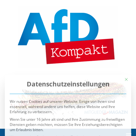
Mit die
Datenschutzeinstellungen
Wir nutzen Cookies auf unserer Website. Einige von ihnen sind
essenziell, während andere uns helfen, diese Website und Ihre
Erfahrung zu verbessern.
Wenn Sie unter 16 Jahre alt sind und Ihre Zustimmung zu freiwilligen
Diensten geben möchten, müssen Sie Ihre Erziehungsberechtigten
um Erlaubnis bitten.
Wir verwenden Cookies und andere Technologien auf unserer
Website. Einige von ihnen sind essenziell, während andere uns
helfen, diese Website und Ihre Erfahrung zu verbessern.
Personenbezogene Daten können verarbeitet werden (z. B. IP-
Adressen), z. B. für personalisierte Anzeigen und Inhalte oder
Anzeigen- und Inhaltsmessung.
Weitere Informationen über die
Verwendung Ihrer Daten finden Sie in unserer
Datenschutzerklärung
.
Sie können Ihre Auswahl jederzeit unter
Einstellungen
widerrufen oder anpassen.
Es folgt eine Liste der Service-Gruppen, für die eine Einwilli
Essenziell