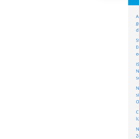
A
g
d
S
E
e
I
N
s
N
s
O
C
l
N
Z