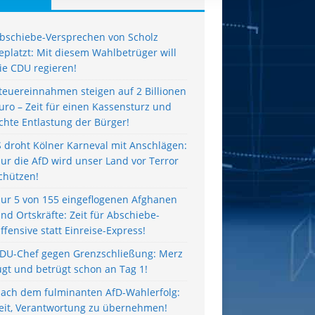
bschiebe-Versprechen von Scholz
eplatzt: Mit diesem Wahlbetrüger will
ie CDU regieren!
teuereinnahmen steigen auf 2 Billionen
uro – Zeit für einen Kassensturz und
chte Entlastung der Bürger!
S droht Kölner Karneval mit Anschlägen:
ur die AfD wird unser Land vor Terror
chützen!
ur 5 von 155 eingeflogenen Afghanen
ind Ortskräfte: Zeit für Abschiebe-
ffensive statt Einreise-Express!
DU-Chef gegen Grenzschließung: Merz
ügt und betrügt schon an Tag 1!
ach dem fulminanten AfD-Wahlerfolg:
eit, Verantwortung zu übernehmen!