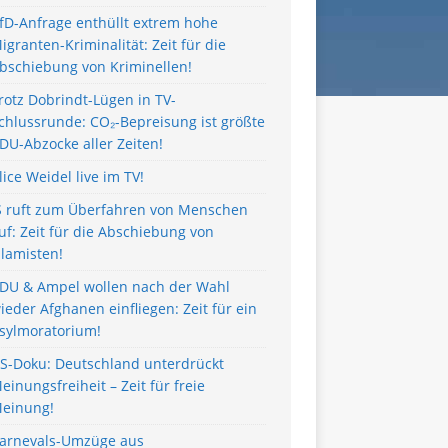
fD-Anfrage enthüllt extrem hohe
igranten-Kriminalität: Zeit für die
bschiebung von Kriminellen!
rotz Dobrindt-Lügen in TV-
chlussrunde: CO₂-Bepreisung ist größte
DU-Abzocke aller Zeiten!
lice Weidel live im TV!
S ruft zum Überfahren von Menschen
uf: Zeit für die Abschiebung von
slamisten!
DU & Ampel wollen nach der Wahl
ieder Afghanen einfliegen: Zeit für ein
sylmoratorium!
S-Doku: Deutschland unterdrückt
einungsfreiheit – Zeit für freie
einung!
arnevals-Umzüge aus