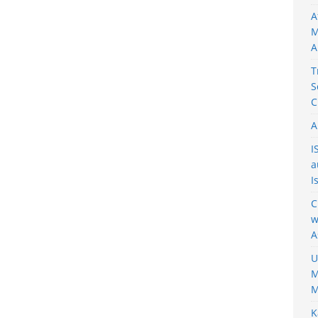
A
M
A
T
S
C
A
I
a
I
C
w
A
U
M
M
K