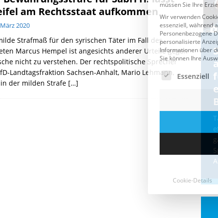
ifel am Rechtsstaat aufkommen
 März 2020
ilde Strafmaß für den syrischen Täter im Fall des
Cookie-Details
CDU & Ampel wollen nach
eten Marcus Hempel ist angesichts anderer Urteile gegen
che nicht zu verstehen. Der rechtspolitische Sprecher
der Wahl wieder Afghanen
a
fD-Landtagsfraktion Sachsen-Anhalt, Mario Lehmann,
einfliegen: Zeit für ein
 in der milden Strafe
[…]
Asylmoratorium!
Die Bundesregierung und die CDU
halten die Wähler für dumm! Weil die
T
Stimmung wegen der von Afghanen
e
verübten Anschläge kippte, wurden die
g
Flüge vor der
[...]
S
A