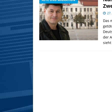
Zwe
27.
Das m
getöt
Deuts
der A
sieht