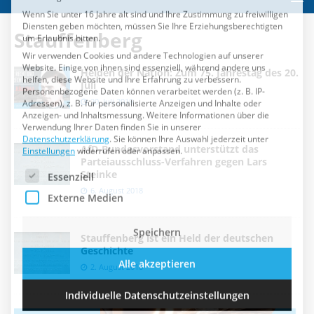
Essenziell
Externe Medien
Stauffenberg
Speichern
Helden der Nation: Zum 75. Jahrestag des 20.
Juli
Alle akzeptieren
20. Juli 2019
Individuelle Datenschutzeinstellungen
AfD-Bundesvorstand unterstützt das
Parteiausschluss-Verfahren gegen Lars
Cookie-Details
Datenschutzerklärung
Impressum
Steinke
6. August 2018
Stauffenberg ist ein Held der deutschen
Geschichte
2. August 2018