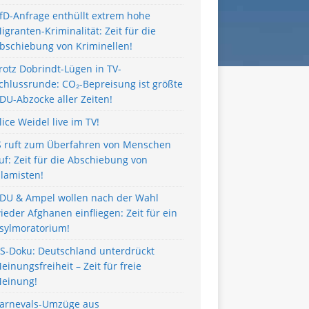
fD-Anfrage enthüllt extrem hohe
igranten-Kriminalität: Zeit für die
bschiebung von Kriminellen!
rotz Dobrindt-Lügen in TV-
chlussrunde: CO₂-Bepreisung ist größte
DU-Abzocke aller Zeiten!
lice Weidel live im TV!
S ruft zum Überfahren von Menschen
uf: Zeit für die Abschiebung von
slamisten!
DU & Ampel wollen nach der Wahl
ieder Afghanen einfliegen: Zeit für ein
sylmoratorium!
S-Doku: Deutschland unterdrückt
einungsfreiheit – Zeit für freie
einung!
arnevals-Umzüge aus