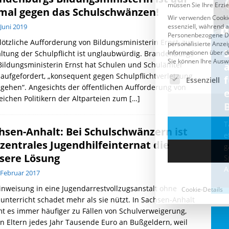
mal gegen das Schulschwänzen!
 Juni 2019
lötzliche Aufforderung von Bildungsministerin Ernst, zur
Cookie-Details
CDU & Ampel wollen nach
ltung der Schulpflicht ist unglaubwürdig. Brandenburgs
ildungsministerin Ernst hat Schulen und Schulämter
der Wahl wieder Afghanen
a
aufgefordert, „konsequent gegen Schulpflichtverletzung
einfliegen: Zeit für ein
gehen“. Angesichts der öffentlichen Aufforderung von
Asylmoratorium!
eichen Politikern der Altparteien zum
[…]
Die Bundesregierung und die CDU
halten die Wähler für dumm! Weil die
T
hsen-Anhalt: Bei Schulschwänzern ist
Stimmung wegen der von Afghanen
e
 zentrales Jugendhilfeinternat die
verübten Anschläge kippte, wurden die
g
Flüge vor der
[...]
sere Lösung
S
A
 Februar 2017
inweisung in eine Jugendarrestvollzugsanstalt ohne
unterricht schadet mehr als sie nützt. In Sachsen-Anhalt
 es immer häufiger zu Fällen von Schulverweigerung,
n Eltern jedes Jahr Tausende Euro an Bußgeldern, weil