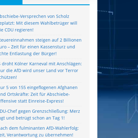
bschiebe-Versprechen von Scholz
eplatzt: Mit diesem Wahlbetrüger will
ie CDU regieren!
teuereinnahmen steigen auf 2 Billionen
uro – Zeit für einen Kassensturz und
chte Entlastung der Bürger!
S droht Kölner Karneval mit Anschlägen:
ur die AfD wird unser Land vor Terror
chützen!
ur 5 von 155 eingeflogenen Afghanen
ind Ortskräfte: Zeit für Abschiebe-
ffensive statt Einreise-Express!
DU-Chef gegen Grenzschließung: Merz
ügt und betrügt schon an Tag 1!
ach dem fulminanten AfD-Wahlerfolg:
eit, Verantwortung zu übernehmen!