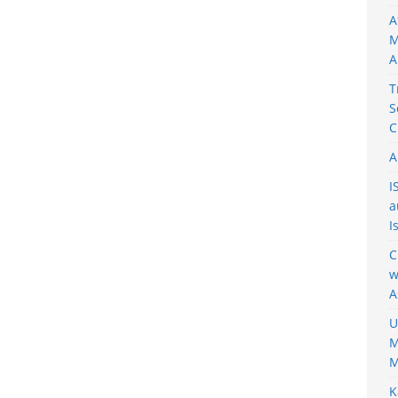
A
M
A
T
S
C
A
I
a
I
C
w
A
U
M
M
K