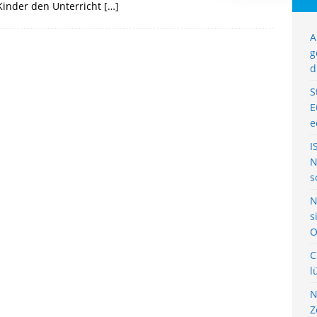
Kinder den Unterricht
[…]
A
g
d
S
E
e
I
N
s
N
s
O
C
l
N
Z