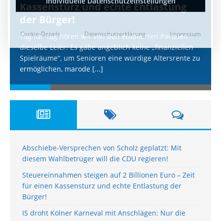
Kassensturz und echte Entlastung
der Bürger!
Tag für Tag hören wir von den etablierten Parteien
dieselbe Leier: Es gäbe angeblich keine „finanziellen
Spielräume“, um Senioren eine würdige Altersrente zu
ermöglichen, marode
[...]
Abschiebe-Versprechen von Scholz geplatzt: Mit
diesem Wahlbetrüger will die CDU regieren!
Steuereinnahmen steigen auf 2 Billionen Euro – Zeit
für einen Kassensturz und echte Entlastung der
Bürger!
IS droht Kölner Karneval mit Anschlägen: Nur die