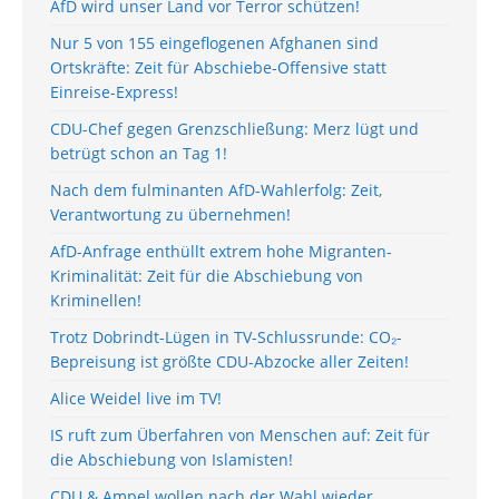
AfD wird unser Land vor Terror schützen!
Nur 5 von 155 eingeflogenen Afghanen sind
Ortskräfte: Zeit für Abschiebe-Offensive statt
Einreise-Express!
CDU-Chef gegen Grenzschließung: Merz lügt und
betrügt schon an Tag 1!
Nach dem fulminanten AfD-Wahlerfolg: Zeit,
Verantwortung zu übernehmen!
AfD-Anfrage enthüllt extrem hohe Migranten-
Kriminalität: Zeit für die Abschiebung von
Kriminellen!
Trotz Dobrindt-Lügen in TV-Schlussrunde: CO₂-
Bepreisung ist größte CDU-Abzocke aller Zeiten!
Alice Weidel live im TV!
IS ruft zum Überfahren von Menschen auf: Zeit für
die Abschiebung von Islamisten!
CDU & Ampel wollen nach der Wahl wieder