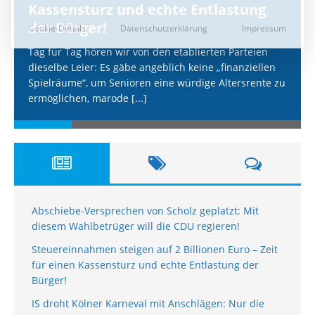
Kassensturz und echte Entlastung
der Bürger!
Tag für Tag hören wir von den etablierten Parteien
dieselbe Leier: Es gäbe angeblich keine „finanziellen
Spielräume“, um Senioren eine würdige Altersrente zu
ermöglichen, marode
[...]
Abschiebe-Versprechen von Scholz geplatzt: Mit
diesem Wahlbetrüger will die CDU regieren!
Steuereinnahmen steigen auf 2 Billionen Euro – Zeit
für einen Kassensturz und echte Entlastung der
Bürger!
IS droht Kölner Karneval mit Anschlägen: Nur die