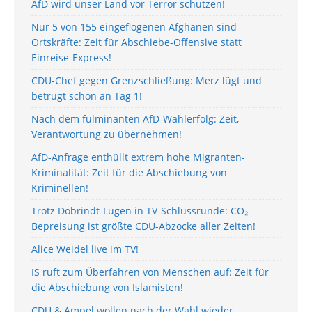
AfD wird unser Land vor Terror schützen!
Nur 5 von 155 eingeflogenen Afghanen sind
Ortskräfte: Zeit für Abschiebe-Offensive statt
Einreise-Express!
CDU-Chef gegen Grenzschließung: Merz lügt und
betrügt schon an Tag 1!
Nach dem fulminanten AfD-Wahlerfolg: Zeit,
Verantwortung zu übernehmen!
AfD-Anfrage enthüllt extrem hohe Migranten-
Kriminalität: Zeit für die Abschiebung von
Kriminellen!
Trotz Dobrindt-Lügen in TV-Schlussrunde: CO₂-
Bepreisung ist größte CDU-Abzocke aller Zeiten!
Alice Weidel live im TV!
IS ruft zum Überfahren von Menschen auf: Zeit für
die Abschiebung von Islamisten!
CDU & Ampel wollen nach der Wahl wieder