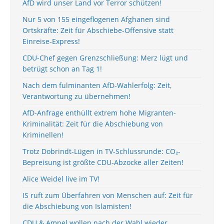
AfD wird unser Land vor Terror schützen!
Nur 5 von 155 eingeflogenen Afghanen sind
Ortskräfte: Zeit für Abschiebe-Offensive statt
Einreise-Express!
CDU-Chef gegen Grenzschließung: Merz lügt und
betrügt schon an Tag 1!
Nach dem fulminanten AfD-Wahlerfolg: Zeit,
Verantwortung zu übernehmen!
AfD-Anfrage enthüllt extrem hohe Migranten-
Kriminalität: Zeit für die Abschiebung von
Kriminellen!
Trotz Dobrindt-Lügen in TV-Schlussrunde: CO₂-
Bepreisung ist größte CDU-Abzocke aller Zeiten!
Alice Weidel live im TV!
IS ruft zum Überfahren von Menschen auf: Zeit für
die Abschiebung von Islamisten!
CDU & Ampel wollen nach der Wahl wieder