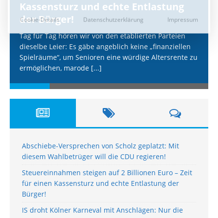
Kassensturz und echte Entlastung
der Bürger!
Tag für Tag hören wir von den etablierten Parteien
dieselbe Leier: Es gäbe angeblich keine „finanziellen
Spielräume“, um Senioren eine würdige Altersrente zu
ermöglichen, marode
[...]
Abschiebe-Versprechen von Scholz geplatzt: Mit
diesem Wahlbetrüger will die CDU regieren!
Steuereinnahmen steigen auf 2 Billionen Euro – Zeit
für einen Kassensturz und echte Entlastung der
Bürger!
IS droht Kölner Karneval mit Anschlägen: Nur die