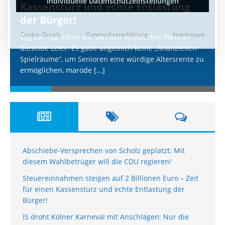
Kassensturz und echte Entlastung
der Bürger!
Tag für Tag hören wir von den etablierten Parteien
dieselbe Leier: Es gäbe angeblich keine „finanziellen
Spielräume“, um Senioren eine würdige Altersrente zu
ermöglichen, marode
[...]
Abschiebe-Versprechen von Scholz geplatzt: Mit
diesem Wahlbetrüger will die CDU regieren!
Steuereinnahmen steigen auf 2 Billionen Euro – Zeit
für einen Kassensturz und echte Entlastung der
Bürger!
IS droht Kölner Karneval mit Anschlägen: Nur die