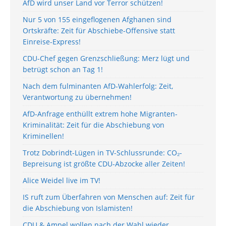
AfD wird unser Land vor Terror schützen!
Nur 5 von 155 eingeflogenen Afghanen sind
Ortskräfte: Zeit für Abschiebe-Offensive statt
Einreise-Express!
CDU-Chef gegen Grenzschließung: Merz lügt und
betrügt schon an Tag 1!
Nach dem fulminanten AfD-Wahlerfolg: Zeit,
Verantwortung zu übernehmen!
AfD-Anfrage enthüllt extrem hohe Migranten-
Kriminalität: Zeit für die Abschiebung von
Kriminellen!
Trotz Dobrindt-Lügen in TV-Schlussrunde: CO₂-
Bepreisung ist größte CDU-Abzocke aller Zeiten!
Alice Weidel live im TV!
IS ruft zum Überfahren von Menschen auf: Zeit für
die Abschiebung von Islamisten!
CDU & Ampel wollen nach der Wahl wieder