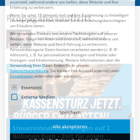
Einstellungen
widerrufen oder anpassen.
Es folgt eine Liste der Service-Gruppen, für die eine Einwilli
Essenziell
Propagandaauftritt
Externe Medien
Kein Platz für Erdogans Hass- und
Speichern
Hetzbotschaften in Deutschland
8. August 2018
Alle akzeptieren
Individuelle Datenschutzeinstellungen
IM BRENNPUNKT
I
Cookie-Details
Datenschutzerklärung
Impressum
Steuereinnahmen steigen auf 2
Billionen Euro – Zeit für einen