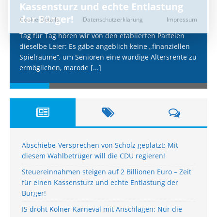
Kassensturz und echte Entlastung
der Bürger!
Tag für Tag hören wir von den etablierten Parteien
dieselbe Leier: Es gäbe angeblich keine „finanziellen
Spielräume“, um Senioren eine würdige Altersrente zu
ermöglichen, marode
[...]
Abschiebe-Versprechen von Scholz geplatzt: Mit
diesem Wahlbetrüger will die CDU regieren!
Steuereinnahmen steigen auf 2 Billionen Euro – Zeit
für einen Kassensturz und echte Entlastung der
Bürger!
IS droht Kölner Karneval mit Anschlägen: Nur die