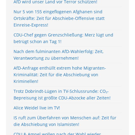
AfD wird unser Land vor Terror schützen!
Nur 5 von 155 eingeflogenen Afghanen sind
Ortskräfte: Zeit für Abschiebe-Offensive statt
Einreise-Express!
CDU-Chef gegen Grenzschließung: Merz lügt und
betrügt schon an Tag 1!
Nach dem fulminanten AfD-Wahlerfolg: Zeit,
Verantwortung zu übernehmen!
AfD-Anfrage enthüllt extrem hohe Migranten-
Kriminalität: Zeit für die Abschiebung von
Kriminellen!
Trotz Dobrindt-Lügen in TV-Schlussrunde: CO₂-
Bepreisung ist größte CDU-Abzocke aller Zeiten!
Alice Weidel live im TV!
IS ruft zum Überfahren von Menschen auf: Zeit für
die Abschiebung von Islamisten!
CDU & Ampel wollen nach der Wahl wieder