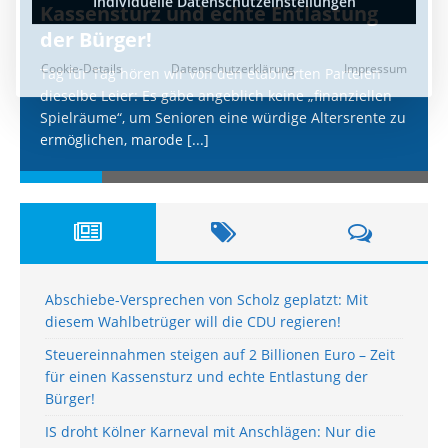
Kassensturz und echte Entlastung
der Bürger!
Tag für Tag hören wir von den etablierten Parteien
dieselbe Leier: Es gäbe angeblich keine „finanziellen
Spielräume“, um Senioren eine würdige Altersrente zu
ermöglichen, marode
[...]
Abschiebe-Versprechen von Scholz geplatzt: Mit
diesem Wahlbetrüger will die CDU regieren!
Steuereinnahmen steigen auf 2 Billionen Euro – Zeit
für einen Kassensturz und echte Entlastung der
Bürger!
IS droht Kölner Karneval mit Anschlägen: Nur die