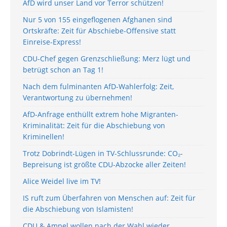
AfD wird unser Land vor Terror schützen!
Nur 5 von 155 eingeflogenen Afghanen sind
Ortskräfte: Zeit für Abschiebe-Offensive statt
Einreise-Express!
CDU-Chef gegen Grenzschließung: Merz lügt und
betrügt schon an Tag 1!
Nach dem fulminanten AfD-Wahlerfolg: Zeit,
Verantwortung zu übernehmen!
AfD-Anfrage enthüllt extrem hohe Migranten-
Kriminalität: Zeit für die Abschiebung von
Kriminellen!
Trotz Dobrindt-Lügen in TV-Schlussrunde: CO₂-
Bepreisung ist größte CDU-Abzocke aller Zeiten!
Alice Weidel live im TV!
IS ruft zum Überfahren von Menschen auf: Zeit für
die Abschiebung von Islamisten!
CDU & Ampel wollen nach der Wahl wieder