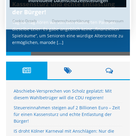
Kassensturz und echte Entlastung
der Bürger!
Tag für Tag hören wir von den etablierten Parteien
dieselbe Leier: Es gäbe angeblich keine „finanziellen
Spielräume“, um Senioren eine würdige Altersrente zu
ermöglichen, marode
[...]
Abschiebe-Versprechen von Scholz geplatzt: Mit
diesem Wahlbetrüger will die CDU regieren!
Steuereinnahmen steigen auf 2 Billionen Euro – Zeit
für einen Kassensturz und echte Entlastung der
Bürger!
IS droht Kölner Karneval mit Anschlägen: Nur die