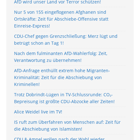
AfD wird unser Land vor Terror schützen!
Nur 5 von 155 eingeflogenen Afghanen sind
Ortskräfte: Zeit für Abschiebe-Offensive statt
Einreise-Express!
CDU-Chef gegen Grenzschließung: Merz lügt und
betrügt schon an Tag 1!
Nach dem fulminanten AfD-Wahlerfolg: Zeit,
Verantwortung zu übernehmen!
AfD-Anfrage enthüllt extrem hohe Migranten-
Kriminalität: Zeit für die Abschiebung von
Kriminellen!
Trotz Dobrindt-Lügen in TV-Schlussrunde: CO₂-
Bepreisung ist größte CDU-Abzocke aller Zeiten!
Alice Weidel live im TV!
IS ruft zum Überfahren von Menschen auf: Zeit für
die Abschiebung von Islamisten!
CDU & Ampel wollen nach der Wahl wieder