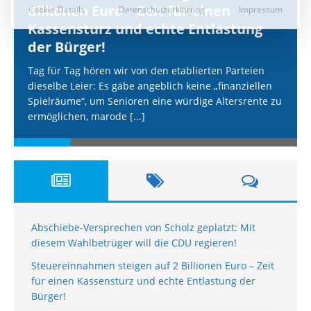
Billionen Euro – Zeit für einen
Kassensturz und echte Entlastung
der Bürger!
Tag für Tag hören wir von den etablierten Parteien
dieselbe Leier: Es gäbe angeblich keine „finanziellen
Spielräume“, um Senioren eine würdige Altersrente zu
ermöglichen, marode
[...]
Abschiebe-Versprechen von Scholz geplatzt: Mit
diesem Wahlbetrüger will die CDU regieren!
Steuereinnahmen steigen auf 2 Billionen Euro – Zeit
für einen Kassensturz und echte Entlastung der
Bürger!