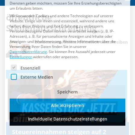
Es folgt eine Liste der Service-Gruppen, für die eine Einwilli
Essenziell
Externe Medien
öffentliche
Stellenausschreibung
Speichern
Bundesrichterstellen öffentlich ausschreiben
Alle akzeptieren
21. Juni 2018
Individuelle Datenschutzeinstellungen
IM BRENNPUNKT
I
Cookie-Details
Datenschutzerklärung
Impressum
Steuereinnahmen steigen auf 2