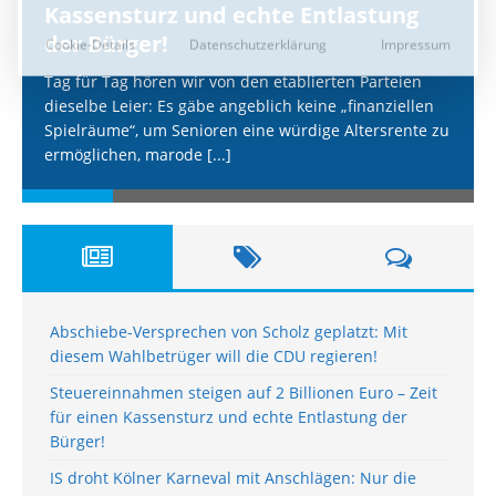
Kassensturz und echte Entlastung
der Bürger!
Tag für Tag hören wir von den etablierten Parteien
dieselbe Leier: Es gäbe angeblich keine „finanziellen
Spielräume“, um Senioren eine würdige Altersrente zu
ermöglichen, marode
[...]
Abschiebe-Versprechen von Scholz geplatzt: Mit
diesem Wahlbetrüger will die CDU regieren!
Steuereinnahmen steigen auf 2 Billionen Euro – Zeit
für einen Kassensturz und echte Entlastung der
Bürger!
IS droht Kölner Karneval mit Anschlägen: Nur die