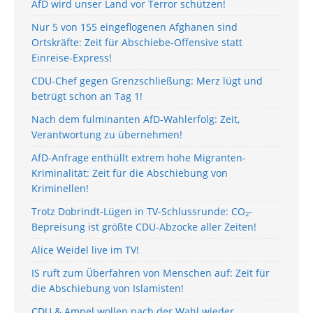
AfD wird unser Land vor Terror schützen!
Nur 5 von 155 eingeflogenen Afghanen sind
Ortskräfte: Zeit für Abschiebe-Offensive statt
Einreise-Express!
CDU-Chef gegen Grenzschließung: Merz lügt und
betrügt schon an Tag 1!
Nach dem fulminanten AfD-Wahlerfolg: Zeit,
Verantwortung zu übernehmen!
AfD-Anfrage enthüllt extrem hohe Migranten-
Kriminalität: Zeit für die Abschiebung von
Kriminellen!
Trotz Dobrindt-Lügen in TV-Schlussrunde: CO₂-
Bepreisung ist größte CDU-Abzocke aller Zeiten!
Alice Weidel live im TV!
IS ruft zum Überfahren von Menschen auf: Zeit für
die Abschiebung von Islamisten!
CDU & Ampel wollen nach der Wahl wieder