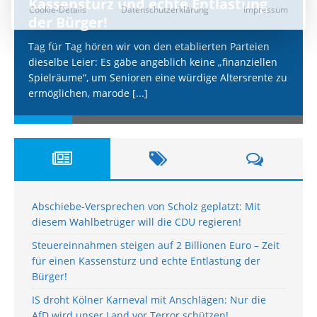
Kassensturz und echte Entlastung
der Bürger!
Tag für Tag hören wir von den etablierten Parteien
dieselbe Leier: Es gäbe angeblich keine „finanziellen
Spielräume“, um Senioren eine würdige Altersrente zu
ermöglichen, marode
[...]
Abschiebe-Versprechen von Scholz geplatzt: Mit
diesem Wahlbetrüger will die CDU regieren!
Steuereinnahmen steigen auf 2 Billionen Euro – Zeit
für einen Kassensturz und echte Entlastung der
Bürger!
IS droht Kölner Karneval mit Anschlägen: Nur die
AfD wird unser Land vor Terror schützen!