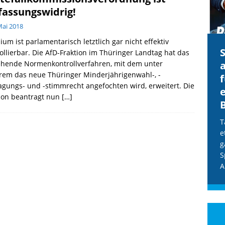
fassungswidrig!
Mai 2018
um ist parlamentarisch letztlich gar nicht effektiv
CDU & Ampel wollen nach
ollierbar. Die AfD-Fraktion im Thüringer Landtag hat das
ehende Normenkontrollverfahren, mit dem unter
der Wahl wieder Afghanen
a
rem das neue Thüringer Minderjährigenwahl-, -
einfliegen: Zeit für ein
agungs- und -stimmrecht angefochten wird, erweitert. Die
Asylmoratorium!
tion beantragt nun
[…]
Die Bundesregierung und die CDU
halten die Wähler für dumm! Weil die
T
Stimmung wegen der von Afghanen
e
verübten Anschläge kippte, wurden die
g
Flüge vor der
[...]
S
A