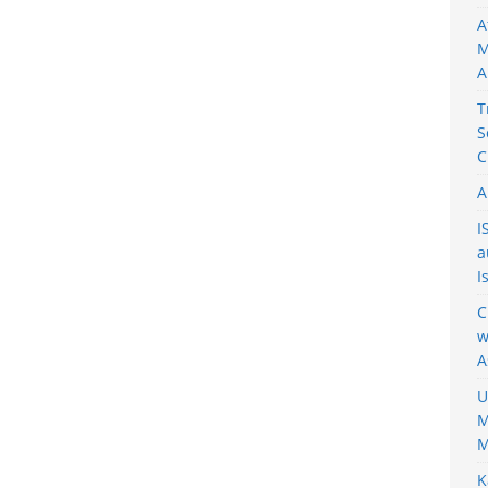
A
M
A
T
S
C
A
I
a
I
C
w
A
U
M
M
K