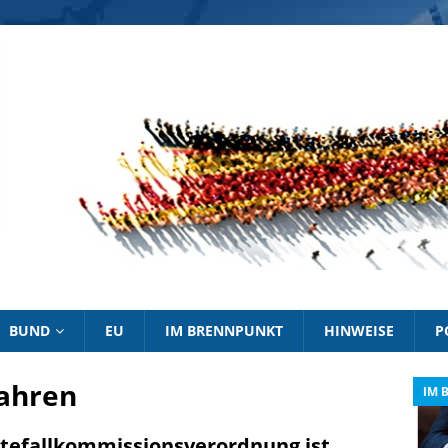
BUND
EU
IM BRENNPUNKT
HINWEISE
P
ahren
IM BRENNPUNKT
IM 
tefallkommissionsverordnung ist