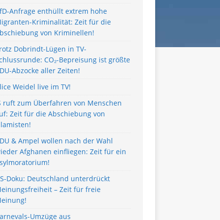
fD-Anfrage enthüllt extrem hohe
igranten-Kriminalität: Zeit für die
bschiebung von Kriminellen!
rotz Dobrindt-Lügen in TV-
chlussrunde: CO₂-Bepreisung ist größte
DU-Abzocke aller Zeiten!
lice Weidel live im TV!
S ruft zum Überfahren von Menschen
uf: Zeit für die Abschiebung von
slamisten!
DU & Ampel wollen nach der Wahl
ieder Afghanen einfliegen: Zeit für ein
sylmoratorium!
S-Doku: Deutschland unterdrückt
einungsfreiheit – Zeit für freie
einung!
arnevals-Umzüge aus