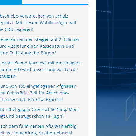
bschiebe-Versprechen von Scholz
eplatzt: Mit diesem Wahlbetrüger will
ie CDU regieren!
teuereinnahmen steigen auf 2 Billionen
uro – Zeit für einen Kassensturz und
chte Entlastung der Bürger!
S droht Kölner Karneval mit Anschlägen:
ur die AfD wird unser Land vor Terror
chützen!
ur 5 von 155 eingeflogenen Afghanen
ind Ortskräfte: Zeit für Abschiebe-
ffensive statt Einreise-Express!
DU-Chef gegen Grenzschließung: Merz
ügt und betrügt schon an Tag 1!
ach dem fulminanten AfD-Wahlerfolg:
eit, Verantwortung zu übernehmen!