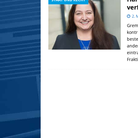
ver
2. 
Gremi
kontr
best
ande
eintr
Frak