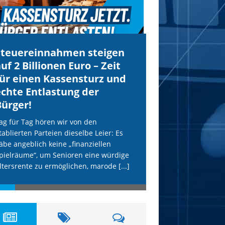
Steuereinnahmen steigen
IS droht Köln
uf 2 Billionen Euro – Zeit
mit Anschläg
für einen Kassensturz und
AfD wird uns
echte Entlastung der
Terror schüt
Bürger!
Unsere freiheitlich
erneut vom IS-Terr
ag für Tag hören wir von den
etablierten Parteien
tablierten Parteien dieselbe Leier: Es
hohle Phrasen. Die
äbe angeblich keine „finanziellen
Terror-Webseite „Al
pielräume“, um Senioren eine würdige
[...]
ltersrente zu ermöglichen, marode
[...]