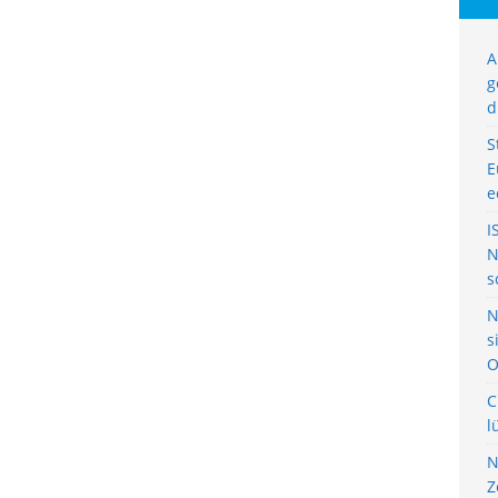
A
g
d
S
E
e
I
N
s
N
s
O
C
l
N
Z