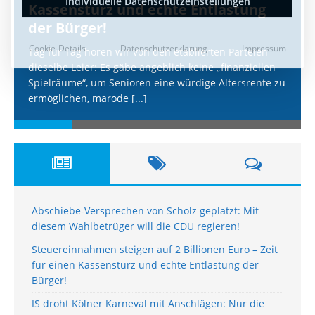
Kassensturz und echte Entlastung
der Bürger!
Tag für Tag hören wir von den etablierten Parteien
dieselbe Leier: Es gäbe angeblich keine „finanziellen
Spielräume“, um Senioren eine würdige Altersrente zu
ermöglichen, marode
[...]
Abschiebe-Versprechen von Scholz geplatzt: Mit
diesem Wahlbetrüger will die CDU regieren!
Steuereinnahmen steigen auf 2 Billionen Euro – Zeit
für einen Kassensturz und echte Entlastung der
Bürger!
IS droht Kölner Karneval mit Anschlägen: Nur die