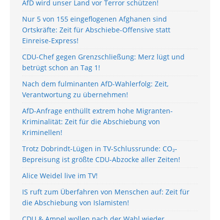
AfD wird unser Land vor Terror schützen!
Nur 5 von 155 eingeflogenen Afghanen sind
Ortskräfte: Zeit für Abschiebe-Offensive statt
Einreise-Express!
CDU-Chef gegen Grenzschließung: Merz lügt und
betrügt schon an Tag 1!
Nach dem fulminanten AfD-Wahlerfolg: Zeit,
Verantwortung zu übernehmen!
AfD-Anfrage enthüllt extrem hohe Migranten-
Kriminalität: Zeit für die Abschiebung von
Kriminellen!
Trotz Dobrindt-Lügen in TV-Schlussrunde: CO₂-
Bepreisung ist größte CDU-Abzocke aller Zeiten!
Alice Weidel live im TV!
IS ruft zum Überfahren von Menschen auf: Zeit für
die Abschiebung von Islamisten!
CDU & Ampel wollen nach der Wahl wieder