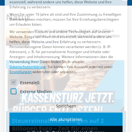
Datenschutzerklärung
.
Sie können Ihre Auswahl jederzeit unter
Einstellungen
widerrufen oder anpassen.
Natur
Es folgt eine Liste der Service-Gruppen, für die eine Einwilli
Essenziell
Externe Medien
Wer, wie Greenpeace, Natur dem Klima
opfert, hat von Umwelt nichts verstanden
Speichern
6. September 2019
Alle akzeptieren
IM BRENNPUNKT
I
Individuelle Datenschutzeinstellungen
Cookie-Details
Datenschutzerklärung
Impressum
Steuereinnahmen steigen auf 2
Billionen Euro – Zeit für einen