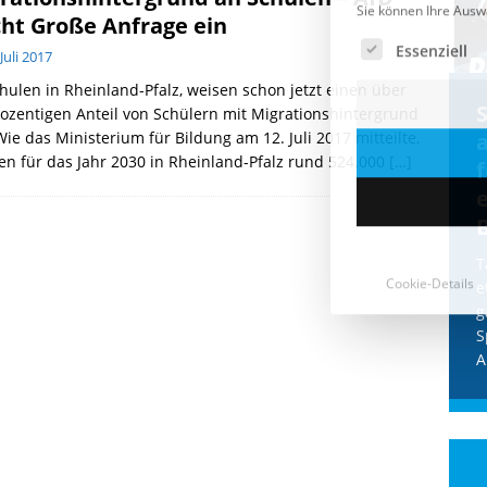
cht Große Anfrage ein
 Juli 2017
hulen in Rheinland-Pfalz, weisen schon jetzt einen über
Cookie-Details
CDU & Ampel wollen nach
ozentigen Anteil von Schülern mit Migrationshintergrund
Wie das Ministerium für Bildung am 12. Juli 2017 mitteilte,
der Wahl wieder Afghanen
a
n für das Jahr 2030 in Rheinland-Pfalz rund 524.000
[…]
einfliegen: Zeit für ein
Asylmoratorium!
Die Bundesregierung und die CDU
halten die Wähler für dumm! Weil die
T
Stimmung wegen der von Afghanen
e
verübten Anschläge kippte, wurden die
g
Flüge vor der
[...]
S
A