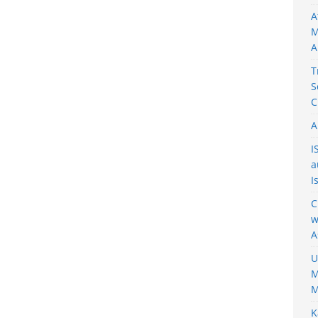
A
M
A
T
S
C
A
I
a
I
C
w
A
U
M
M
K