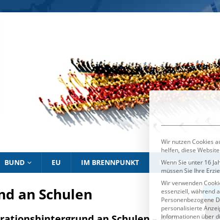
Wir nutzen Cookies au
helfen, diese Website
Wenn Sie unter 16 Jah
müssen Sie Ihre Erzi
Wir verwenden Cookie
essenziell, während a
Personenbezogene Date
personalisierte Anze
Informationen über d
Sie können Ihre Ausw
Es folgt eine List
Essenziell
BUND
EU
IM BRENNPUNKT
HINWEISE
P
nd an Schulen
IM BRENNPUNKT
IM 
rationshintergrund an Schulen – AfD