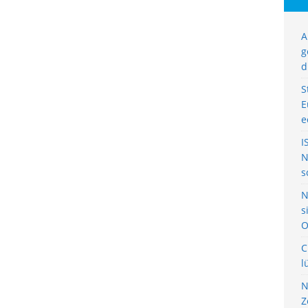
A
g
d
S
E
e
I
N
s
N
s
O
C
l
N
Z