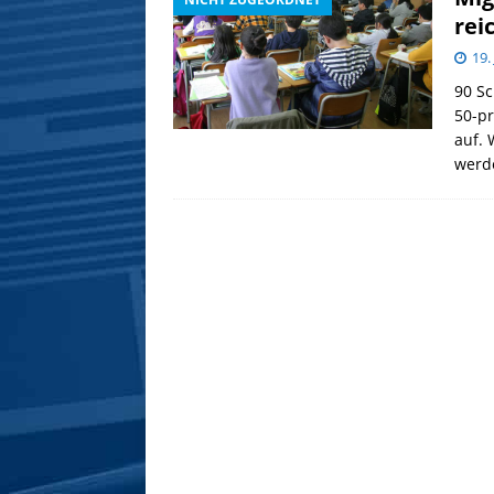
rei
19.
90 Sc
50-pr
auf. 
werde