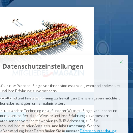
Mit dies
Datenschutzeinstellungen
f unserer Website. Einige von ihnen sind essenziell, während andere uns
 und Ihre Erfahrung zu verbessern.
re alt sind und Ihre Zustimmung zu freiwilligen Diensten geben möchten,
ehungsberechtigten um Erlaubnis bitten.
s und andere Technologien auf unserer Website. Einige von ihnen sind
ndere uns helfen, diese Website und Ihre Erfahrung zu verbessern.
n können verarbeitet werden (z. B. IP-Adressen), z. B. für
igen und Inhalte oder Anzeigen- und Inhaltsmessung.
Weitere
ie Verwendung Ihrer Daten finden Sie in unserer
Datenschutzerklärung
.
ahl jederzeit unter
Einstellungen
widerrufen oder anpassen.
e der Service-Gruppen, für die eine Einwilligung erteilt werden ka
Externe Medien
ODCASTS
VIDEOS
Speichern
BRENNPUNKT
IM BRENNPUNKT
Alle akzeptieren