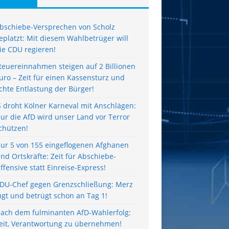
bschiebe-Versprechen von Scholz
eplatzt: Mit diesem Wahlbetrüger will
ie CDU regieren!
teuereinnahmen steigen auf 2 Billionen
uro – Zeit für einen Kassensturz und
chte Entlastung der Bürger!
S droht Kölner Karneval mit Anschlägen:
ur die AfD wird unser Land vor Terror
chützen!
ur 5 von 155 eingeflogenen Afghanen
ind Ortskräfte: Zeit für Abschiebe-
ffensive statt Einreise-Express!
DU-Chef gegen Grenzschließung: Merz
ügt und betrügt schon an Tag 1!
ach dem fulminanten AfD-Wahlerfolg:
eit, Verantwortung zu übernehmen!