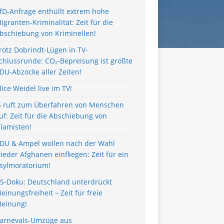
fD-Anfrage enthüllt extrem hohe
igranten-Kriminalität: Zeit für die
bschiebung von Kriminellen!
rotz Dobrindt-Lügen in TV-
chlussrunde: CO₂-Bepreisung ist größte
DU-Abzocke aller Zeiten!
lice Weidel live im TV!
S ruft zum Überfahren von Menschen
uf: Zeit für die Abschiebung von
slamisten!
DU & Ampel wollen nach der Wahl
ieder Afghanen einfliegen: Zeit für ein
sylmoratorium!
S-Doku: Deutschland unterdrückt
einungsfreiheit – Zeit für freie
einung!
arnevals-Umzüge aus