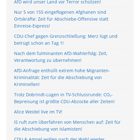
AfD wird unser Land vor Terror schützen!
Nur 5 von 155 eingeflogenen Afghanen sind
Ortskräfte: Zeit für Abschiebe-Offensive statt
Einreise-Express!
CDU-Chef gegen Grenzschließung: Merz lügt und
betrügt schon an Tag 1!
Nach dem fulminanten AfD-Wahlerfolg: Zeit,
Verantwortung zu übernehmen!
AfD-Anfrage enthüllt extrem hohe Migranten-
Kriminalität: Zeit für die Abschiebung von
Kriminellen!
Trotz Dobrindt-Lügen in TV-Schlussrunde: CO₂-
Bepreisung ist größte CDU-Abzocke aller Zeiten!
Alice Weidel live im TV!
IS ruft zum Überfahren von Menschen auf: Zeit für
die Abschiebung von Islamisten!
CDU & Ampel wollen nach der Wahl wieder