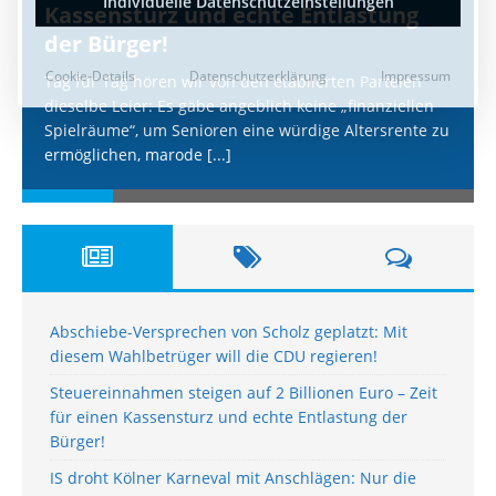
Kassensturz und echte Entlastung
der Bürger!
Tag für Tag hören wir von den etablierten Parteien
dieselbe Leier: Es gäbe angeblich keine „finanziellen
Spielräume“, um Senioren eine würdige Altersrente zu
ermöglichen, marode
[...]
Abschiebe-Versprechen von Scholz geplatzt: Mit
diesem Wahlbetrüger will die CDU regieren!
Steuereinnahmen steigen auf 2 Billionen Euro – Zeit
für einen Kassensturz und echte Entlastung der
Bürger!
IS droht Kölner Karneval mit Anschlägen: Nur die