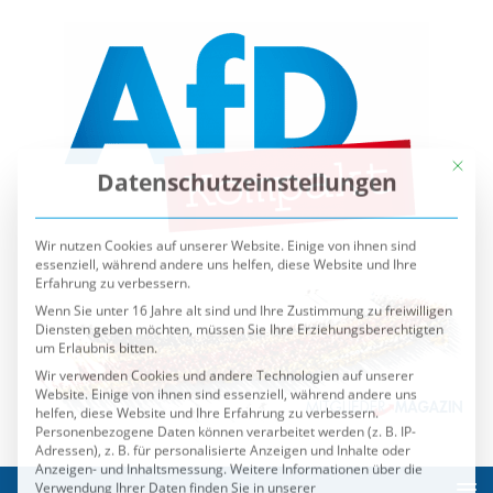
Mit die
Datenschutzeinstellungen
Wir nutzen Cookies auf unserer Website. Einige von ihnen sind
essenziell, während andere uns helfen, diese Website und Ihre
Erfahrung zu verbessern.
Wenn Sie unter 16 Jahre alt sind und Ihre Zustimmung zu freiwilligen
Diensten geben möchten, müssen Sie Ihre Erziehungsberechtigten
um Erlaubnis bitten.
Wir verwenden Cookies und andere Technologien auf unserer
Website. Einige von ihnen sind essenziell, während andere uns
helfen, diese Website und Ihre Erfahrung zu verbessern.
Personenbezogene Daten können verarbeitet werden (z. B. IP-
Adressen), z. B. für personalisierte Anzeigen und Inhalte oder
Anzeigen- und Inhaltsmessung.
Weitere Informationen über die
Verwendung Ihrer Daten finden Sie in unserer
Datenschutzerklärung
.
Sie können Ihre Auswahl jederzeit unter
Einstellungen
widerrufen oder anpassen.
Es folgt eine Liste der Service-Gruppen, für die eine Einwilli
Essenziell
Externe Medien