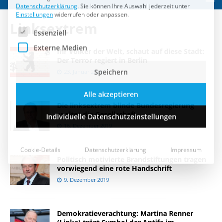
Speichern
Linksextrem
Alle akzeptieren
Ihr Völker der Welt, schaut auf diese Stadt:
Individuelle Datenschutzeinstellungen
Der Terror regiert in Berlin
23. Januar 2020
Cookie-Details
Datenschutzerklärung
Impressum
Die linksextrem blinde Bundesregierung
spaltet die Gesellschaft
16. Dezember 2019
Politisch motivierte Brandstiftungen tragen
vorwiegend eine rote Handschrift
9. Dezember 2019
Demokratieverachtung: Martina Renner