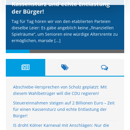
Kassensturz und echte Entlastung
der Bürger!
Tag für Tag hören wir von den etablierten Parteien
dieselbe Leier: Es gäbe angeblich keine „finanziellen
Spielräume“, um Senioren eine würdige Altersrente zu
ermöglichen, marode
[...]
Abschiebe-Versprechen von Scholz geplatzt: Mit
diesem Wahlbetrüger will die CDU regieren!
Steuereinnahmen steigen auf 2 Billionen Euro – Zeit
für einen Kassensturz und echte Entlastung der
Bürger!
IS droht Kölner Karneval mit Anschlägen: Nur die