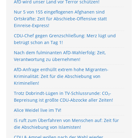
AfD wird unser Land vor Terror schützen!
Nur 5 von 155 eingeflogenen Afghanen sind
Ortskräfte: Zeit für Abschiebe-Offensive statt
Einreise-Express!
CDU-Chef gegen Grenzschließung: Merz lügt und
betrügt schon an Tag 1!
Nach dem fulminanten AfD-Wahlerfolg: Zeit,
Verantwortung zu übernehmen!
AfD-Anfrage enthüllt extrem hohe Migranten-
Kriminalität: Zeit für die Abschiebung von
Kriminellen!
Trotz Dobrindt-Lügen in TV-Schlussrunde: CO₂-
Bepreisung ist größte CDU-Abzocke aller Zeiten!
Alice Weidel live im TV!
IS ruft zum Überfahren von Menschen auf: Zeit für
die Abschiebung von Islamisten!
CDU & Ampel wollen nach der Wahl wieder