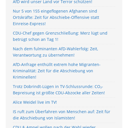
AfD wird unser Land vor Terror schützen!
Nur 5 von 155 eingeflogenen Afghanen sind
Ortskräfte: Zeit für Abschiebe-Offensive statt
Einreise-Express!
CDU-Chef gegen Grenzschließung: Merz lügt und
betrügt schon an Tag 1!
Nach dem fulminanten AfD-Wahlerfolg: Zeit,
Verantwortung zu übernehmen!
AfD-Anfrage enthüllt extrem hohe Migranten-
Kriminalität: Zeit für die Abschiebung von
Kriminellen!
Trotz Dobrindt-Lügen in TV-Schlussrunde: CO₂-
Bepreisung ist größte CDU-Abzocke aller Zeiten!
Alice Weidel live im TV!
IS ruft zum Überfahren von Menschen auf: Zeit für
die Abschiebung von Islamisten!
CDU & Ampel wollen nach der Wahl wieder