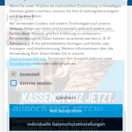
Es folgt eine Liste der Service-Gruppen, für die eine Einwilli
Essenziell
Jugend
Externe Medien
Die Ampel verspielt die Zukunft unserer
Speichern
Jugend
12. August 2022
Alle akzeptieren
Individuelle Datenschutzeinstellungen
IM BRENNPUNKT
I
Cookie-Details
Datenschutzerklärung
Impressum
Steuereinnahmen steigen auf 2
Billionen Euro – Zeit für einen