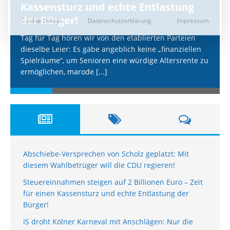
Kassensturz und echte Entlastung
der Bürger!
Tag für Tag hören wir von den etablierten Parteien
dieselbe Leier: Es gäbe angeblich keine „finanziellen
Spielräume“, um Senioren eine würdige Altersrente zu
ermöglichen, marode
[...]
Abschiebe-Versprechen von Scholz geplatzt: Mit
diesem Wahlbetrüger will die CDU regieren!
Steuereinnahmen steigen auf 2 Billionen Euro – Zeit
für einen Kassensturz und echte Entlastung der
Bürger!
IS droht Kölner Karneval mit Anschlägen: Nur die