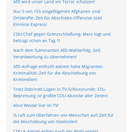
AfD wird unser Land vor Terror schützen!
Nur 5 von 155 eingeflogenen Afghanen sind
Ortskräfte: Zeit für Abschiebe-Offensive statt
Einreise-Express!
CDU-Chef gegen Grenzschließung: Merz lügt und
betrügt schon an Tag 1!
Nach dem fulminanten AfD-Wahlerfolg: Zeit,
Verantwortung zu übernehmen!
AfD-Anfrage enthüllt extrem hohe Migranten-
Kriminalität: Zeit für die Abschiebung von
Kriminellen!
Trotz Dobrindt-Lügen in TV-Schlussrunde: CO₂-
Bepreisung ist größte CDU-Abzocke aller Zeiten!
Alice Weidel live im TV!
IS ruft zum Überfahren von Menschen auf: Zeit für
die Abschiebung von Islamisten!
CDU & Ampel wollen nach der Wahl wieder