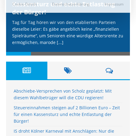
Kassensturz und echte Entlastung
der Bürger!
Tag für Tag hören wir von den etablierten Parteien
dieselbe Leier: Es gäbe angeblich keine „finanziellen
Spielräume“, um Senioren eine würdige Altersrente zu
ermöglichen, marode
[...]
Abschiebe-Versprechen von Scholz geplatzt: Mit
diesem Wahlbetrüger will die CDU regieren!
Steuereinnahmen steigen auf 2 Billionen Euro – Zeit
für einen Kassensturz und echte Entlastung der
Bürger!
IS droht Kölner Karneval mit Anschlägen: Nur die