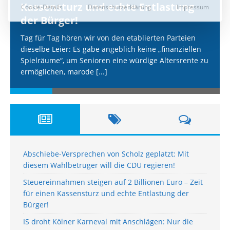
Kassensturz und echte Entlastung
der Bürger!
Tag für Tag hören wir von den etablierten Parteien
dieselbe Leier: Es gäbe angeblich keine „finanziellen
Spielräume“, um Senioren eine würdige Altersrente zu
ermöglichen, marode
[...]
Abschiebe-Versprechen von Scholz geplatzt: Mit
diesem Wahlbetrüger will die CDU regieren!
Steuereinnahmen steigen auf 2 Billionen Euro – Zeit
für einen Kassensturz und echte Entlastung der
Bürger!
IS droht Kölner Karneval mit Anschlägen: Nur die