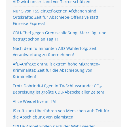
AfD wird unser Land vor Terror schützen!
Nur 5 von 155 eingeflogenen Afghanen sind
Ortskräfte: Zeit für Abschiebe-Offensive statt
Einreise-Express!
CDU-Chef gegen Grenzschließung: Merz lügt und
betrügt schon an Tag 1!
Nach dem fulminanten AfD-Wahlerfolg: Zeit,
Verantwortung zu übernehmen!
AfD-Anfrage enthüllt extrem hohe Migranten-
Kriminalität: Zeit für die Abschiebung von
Kriminellen!
Trotz Dobrindt-Lügen in TV-Schlussrunde: CO₂-
Bepreisung ist größte CDU-Abzocke aller Zeiten!
Alice Weidel live im TV!
IS ruft zum Überfahren von Menschen auf: Zeit für
die Abschiebung von Islamisten!
CDU & Ampel wollen nach der Wahl wieder