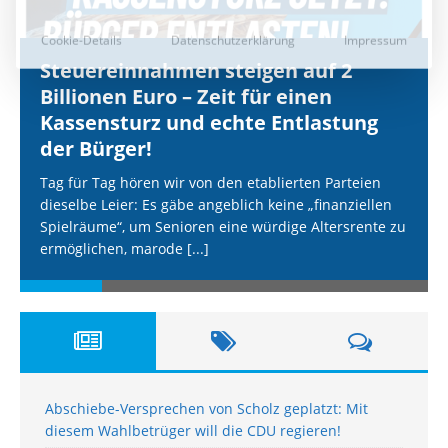
Steuereinnahmen steigen auf 2
Billionen Euro – Zeit für einen
Kassensturz und echte Entlastung
der Bürger!
Tag für Tag hören wir von den etablierten Parteien
dieselbe Leier: Es gäbe angeblich keine „finanziellen
Spielräume“, um Senioren eine würdige Altersrente zu
ermöglichen, marode
[...]
Abschiebe-Versprechen von Scholz geplatzt: Mit
diesem Wahlbetrüger will die CDU regieren!