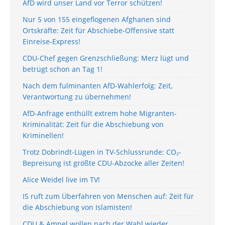
AfD wird unser Land vor Terror schützen!
Nur 5 von 155 eingeflogenen Afghanen sind
Ortskräfte: Zeit für Abschiebe-Offensive statt
Einreise-Express!
CDU-Chef gegen Grenzschließung: Merz lügt und
betrügt schon an Tag 1!
Nach dem fulminanten AfD-Wahlerfolg: Zeit,
Verantwortung zu übernehmen!
AfD-Anfrage enthüllt extrem hohe Migranten-
Kriminalität: Zeit für die Abschiebung von
Kriminellen!
Trotz Dobrindt-Lügen in TV-Schlussrunde: CO₂-
Bepreisung ist größte CDU-Abzocke aller Zeiten!
Alice Weidel live im TV!
IS ruft zum Überfahren von Menschen auf: Zeit für
die Abschiebung von Islamisten!
CDU & Ampel wollen nach der Wahl wieder