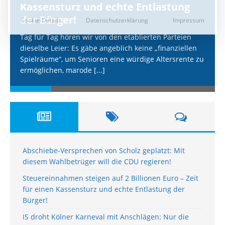
Kassensturz und echte Entlastung
der Bürger!
Tag für Tag hören wir von den etablierten Parteien
dieselbe Leier: Es gäbe angeblich keine „finanziellen
Spielräume“, um Senioren eine würdige Altersrente zu
ermöglichen, marode
[...]
Abschiebe-Versprechen von Scholz geplatzt: Mit
diesem Wahlbetrüger will die CDU regieren!
Steuereinnahmen steigen auf 2 Billionen Euro – Zeit
für einen Kassensturz und echte Entlastung der
Bürger!
IS droht Kölner Karneval mit Anschlägen: Nur die