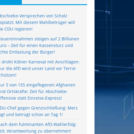
bschiebe-Versprechen von Scholz
eplatzt: Mit diesem Wahlbetrüger will
ie CDU regieren!
teuereinnahmen steigen auf 2 Billionen
uro – Zeit für einen Kassensturz und
chte Entlastung der Bürger!
S droht Kölner Karneval mit Anschlägen:
ur die AfD wird unser Land vor Terror
chützen!
ur 5 von 155 eingeflogenen Afghanen
ind Ortskräfte: Zeit für Abschiebe-
ffensive statt Einreise-Express!
DU-Chef gegen Grenzschließung: Merz
ügt und betrügt schon an Tag 1!
ach dem fulminanten AfD-Wahlerfolg:
eit, Verantwortung zu übernehmen!