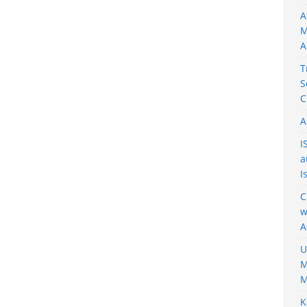
A
M
A
T
S
C
A
I
a
I
C
w
A
U
M
M
K