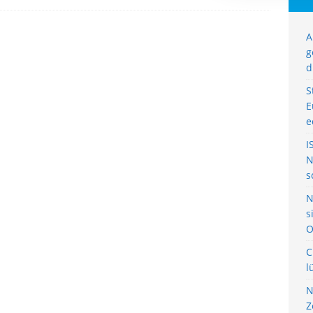
A
g
d
S
E
e
I
N
s
N
s
O
C
l
N
Z