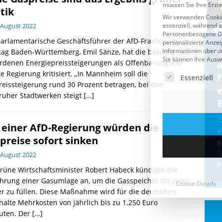
itik
 August 2022
arlamentarische Geschäftsführer der AfD-Fraktion im
Cookie-Details
CDU & Ampel wollen nach
tag Baden-Württemberg, Emil Sänze, hat die bekannt
rdenen Energiepreissteigerungen als Offenbarungseid
der Wahl wieder Afghanen
a
ie Regierung kritisiert. „In Mannheim soll die
einfliegen: Zeit für ein
eissteigerung rund 30 Prozent betragen, bei den
Asylmoratorium!
ruher Stadtwerken steigt
[…]
Die Bundesregierung und die CDU
halten die Wähler für dumm! Weil die
T
 einer AfD-Regierung würden die
Stimmung wegen der von Afghanen
e
preise sofort sinken
verübten Anschläge kippte, wurden die
g
Flüge vor der
[...]
S
 August 2022
A
rüne Wirtschaftsminister Robert Habeck kündigte die
ührung einer Gasumlage an, um die Gasspeicher bis zum
r zu füllen. Diese Maßnahme wird für die deutschen
alte Mehrkosten von jährlich bis zu 1.250 Euro
uten. Der
[…]