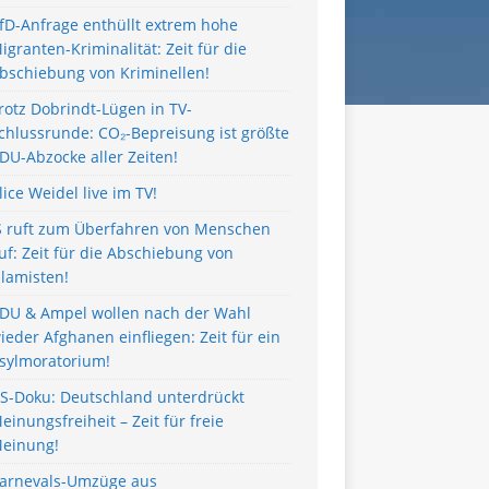
fD-Anfrage enthüllt extrem hohe
igranten-Kriminalität: Zeit für die
bschiebung von Kriminellen!
rotz Dobrindt-Lügen in TV-
chlussrunde: CO₂-Bepreisung ist größte
DU-Abzocke aller Zeiten!
lice Weidel live im TV!
S ruft zum Überfahren von Menschen
uf: Zeit für die Abschiebung von
slamisten!
DU & Ampel wollen nach der Wahl
ieder Afghanen einfliegen: Zeit für ein
sylmoratorium!
S-Doku: Deutschland unterdrückt
einungsfreiheit – Zeit für freie
einung!
arnevals-Umzüge aus