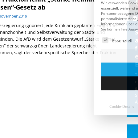
sen“-Gesetz ab
 November 2019
sregierung ignoriert jede Kritik am geplanten Eingriff in
Cookie-Details
CDU & Ampel wollen nach
inanzhohheit und Selbstverwaltung der Städte und
inden. Die AfD wird dem Gesetzentwurf „Starke Heimat
der Wahl wieder Afghanen
a
en“ der schwarz-grünen Landesregierung nicht
einfliegen: Zeit für ein
mmen, sagt der verkehrspolitische Sprecher der Fraktion
Asylmoratorium!
Die Bundesregierung und die CDU
halten die Wähler für dumm! Weil die
T
Stimmung wegen der von Afghanen
e
verübten Anschläge kippte, wurden die
g
Flüge vor der
[...]
S
A