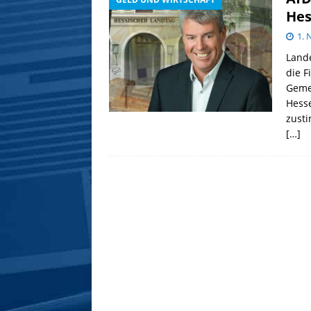
Hes
1.
Lande
die F
Geme
Hess
zusti
[…]