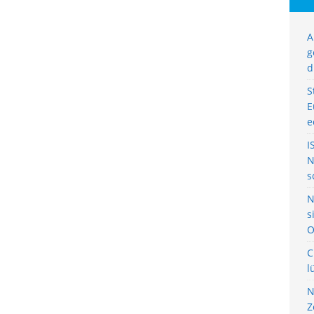
A
g
d
S
E
e
I
N
s
N
s
O
C
l
N
Z