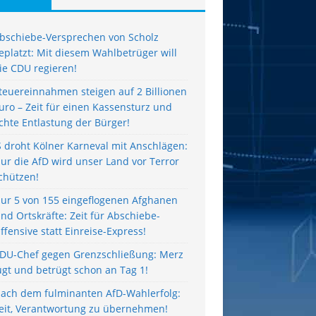
bschiebe-Versprechen von Scholz
eplatzt: Mit diesem Wahlbetrüger will
ie CDU regieren!
teuereinnahmen steigen auf 2 Billionen
uro – Zeit für einen Kassensturz und
chte Entlastung der Bürger!
S droht Kölner Karneval mit Anschlägen:
ur die AfD wird unser Land vor Terror
chützen!
ur 5 von 155 eingeflogenen Afghanen
ind Ortskräfte: Zeit für Abschiebe-
ffensive statt Einreise-Express!
DU-Chef gegen Grenzschließung: Merz
ügt und betrügt schon an Tag 1!
ach dem fulminanten AfD-Wahlerfolg:
eit, Verantwortung zu übernehmen!