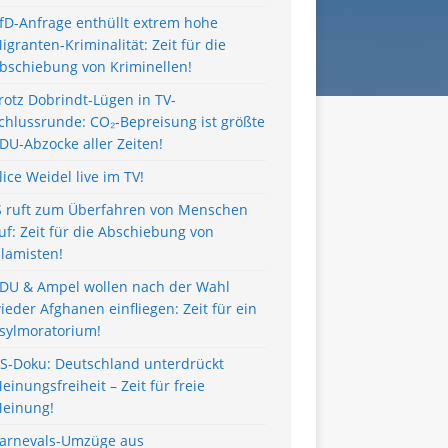
fD-Anfrage enthüllt extrem hohe
igranten-Kriminalität: Zeit für die
bschiebung von Kriminellen!
rotz Dobrindt-Lügen in TV-
chlussrunde: CO₂-Bepreisung ist größte
DU-Abzocke aller Zeiten!
lice Weidel live im TV!
S ruft zum Überfahren von Menschen
uf: Zeit für die Abschiebung von
slamisten!
DU & Ampel wollen nach der Wahl
ieder Afghanen einfliegen: Zeit für ein
sylmoratorium!
S-Doku: Deutschland unterdrückt
einungsfreiheit – Zeit für freie
einung!
arnevals-Umzüge aus