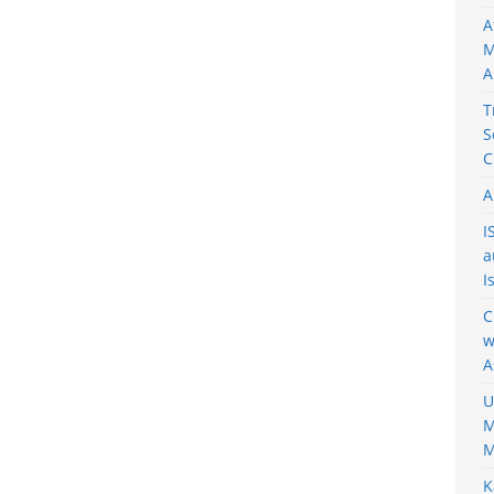
A
M
A
T
S
C
A
I
a
I
C
w
A
U
M
M
K