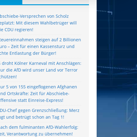
bschiebe-Versprechen von Scholz
eplatzt: Mit diesem Wahlbetrüger will
ie CDU regieren!
teuereinnahmen steigen auf 2 Billionen
uro – Zeit für einen Kassensturz und
chte Entlastung der Bürger!
S droht Kölner Karneval mit Anschlägen:
ur die AfD wird unser Land vor Terror
chützen!
ur 5 von 155 eingeflogenen Afghanen
ind Ortskräfte: Zeit für Abschiebe-
ffensive statt Einreise-Express!
DU-Chef gegen Grenzschließung: Merz
ügt und betrügt schon an Tag 1!
ach dem fulminanten AfD-Wahlerfolg:
eit, Verantwortung zu übernehmen!