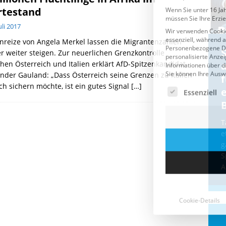
testand
Juli 2017
nreize von Angela Merkel lassen die Migrantenzahlen
Cookie-Details
CDU & Ampel wollen nach
 weiter steigen. Zur neuerlichen Grenzkontrolle
hen Österreich und Italien erklärt AfD-Spitzenkandidat
der Wahl wieder Afghanen
a
nder Gauland: „Dass Österreich seine Grenzen zu Italien
einfliegen: Zeit für ein
ch sichern möchte, ist ein gutes Signal
[…]
Asylmoratorium!
Die Bundesregierung und die CDU
halten die Wähler für dumm! Weil die
T
Stimmung wegen der von Afghanen
e
verübten Anschläge kippte, wurden die
g
Flüge vor der
[...]
S
A