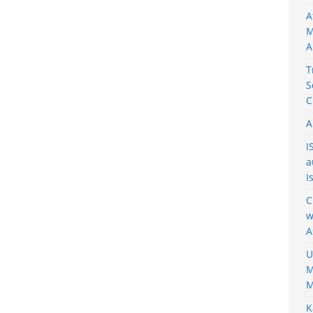
A
M
A
T
S
C
A
I
a
I
C
w
A
U
M
M
K