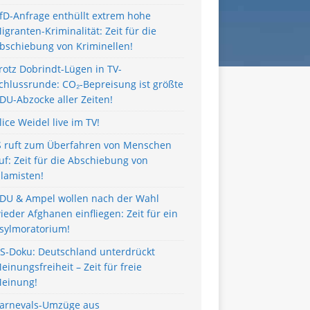
fD-Anfrage enthüllt extrem hohe
igranten-Kriminalität: Zeit für die
bschiebung von Kriminellen!
rotz Dobrindt-Lügen in TV-
chlussrunde: CO₂-Bepreisung ist größte
DU-Abzocke aller Zeiten!
lice Weidel live im TV!
S ruft zum Überfahren von Menschen
uf: Zeit für die Abschiebung von
slamisten!
DU & Ampel wollen nach der Wahl
ieder Afghanen einfliegen: Zeit für ein
sylmoratorium!
S-Doku: Deutschland unterdrückt
einungsfreiheit – Zeit für freie
einung!
arnevals-Umzüge aus