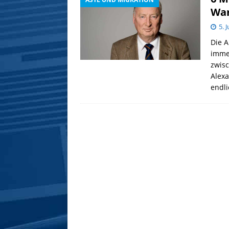
War
5. 
Die A
immer
zwisc
Alexa
endli