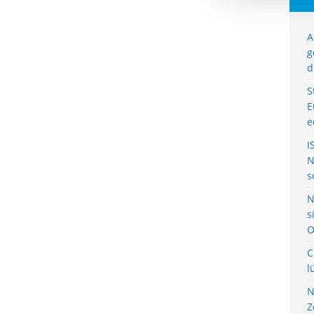
A
g
d
S
E
e
I
N
s
N
s
O
C
l
N
Z