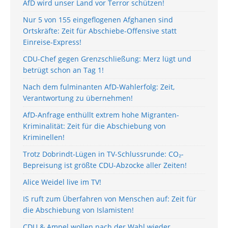
AfD wird unser Land vor Terror schützen!
Nur 5 von 155 eingeflogenen Afghanen sind
Ortskräfte: Zeit für Abschiebe-Offensive statt
Einreise-Express!
CDU-Chef gegen Grenzschließung: Merz lügt und
betrügt schon an Tag 1!
Nach dem fulminanten AfD-Wahlerfolg: Zeit,
Verantwortung zu übernehmen!
AfD-Anfrage enthüllt extrem hohe Migranten-
Kriminalität: Zeit für die Abschiebung von
Kriminellen!
Trotz Dobrindt-Lügen in TV-Schlussrunde: CO₂-
Bepreisung ist größte CDU-Abzocke aller Zeiten!
Alice Weidel live im TV!
IS ruft zum Überfahren von Menschen auf: Zeit für
die Abschiebung von Islamisten!
CDU & Ampel wollen nach der Wahl wieder