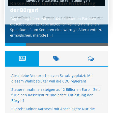
Kassensturz und echte Entlastung
der Bürger!
Tag für Tag hören wir von den etablierten Parteien
dieselbe Leier: Es gäbe angeblich keine „finanziellen
Spielräume“, um Senioren eine würdige Altersrente zu
ermöglichen, marode
[...]
Abschiebe-Versprechen von Scholz geplatzt: Mit
diesem Wahlbetrüger will die CDU regieren!
Steuereinnahmen steigen auf 2 Billionen Euro – Zeit
für einen Kassensturz und echte Entlastung der
Bürger!
IS droht Kölner Karneval mit Anschlägen: Nur die