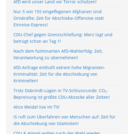
AfD wird unser Land vor Terror schützen!
Nur 5 von 155 eingeflogenen Afghanen sind
Ortskräfte: Zeit für Abschiebe-Offensive statt
Einreise-Express!
CDU-Chef gegen Grenzschließung: Merz lügt und
betrügt schon an Tag 1!
Nach dem fulminanten AfD-Wahlerfolg: Zeit,
Verantwortung zu übernehmen!
AfD-Anfrage enthüllt extrem hohe Migranten-
Kriminalität: Zeit für die Abschiebung von
Kriminellen!
Trotz Dobrindt-Lügen in TV-Schlussrunde: CO₂-
Bepreisung ist größte CDU-Abzocke aller Zeiten!
Alice Weidel live im TV!
IS ruft zum Überfahren von Menschen auf: Zeit für
die Abschiebung von Islamisten!
CDU & Ampel wollen nach der Wahl wieder