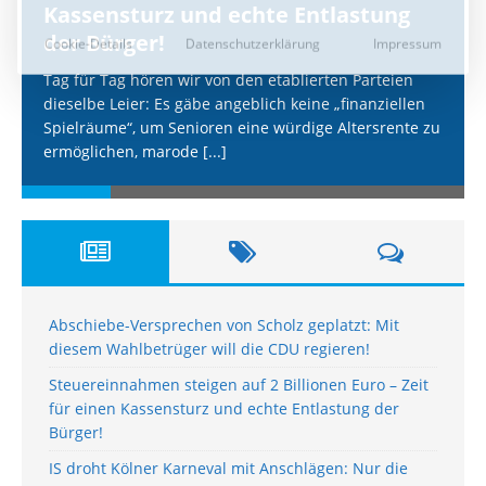
Kassensturz und echte Entlastung
der Bürger!
Tag für Tag hören wir von den etablierten Parteien
dieselbe Leier: Es gäbe angeblich keine „finanziellen
Spielräume“, um Senioren eine würdige Altersrente zu
ermöglichen, marode
[...]
Abschiebe-Versprechen von Scholz geplatzt: Mit
diesem Wahlbetrüger will die CDU regieren!
Steuereinnahmen steigen auf 2 Billionen Euro – Zeit
für einen Kassensturz und echte Entlastung der
Bürger!
IS droht Kölner Karneval mit Anschlägen: Nur die