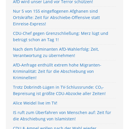
AfD wird unser Land vor Terror schützen!
Nur 5 von 155 eingeflogenen Afghanen sind
Ortskräfte: Zeit für Abschiebe-Offensive statt
Einreise-Express!
CDU-Chef gegen Grenzschließung: Merz lügt und
betrügt schon an Tag 1!
Nach dem fulminanten AfD-Wahlerfolg: Zeit,
Verantwortung zu übernehmen!
AfD-Anfrage enthüllt extrem hohe Migranten-
Kriminalität: Zeit für die Abschiebung von
Kriminellen!
Trotz Dobrindt-Lügen in TV-Schlussrunde: CO₂-
Bepreisung ist größte CDU-Abzocke aller Zeiten!
Alice Weidel live im TV!
IS ruft zum Überfahren von Menschen auf: Zeit für
die Abschiebung von Islamisten!
CDU & Ampel wollen nach der Wahl wieder