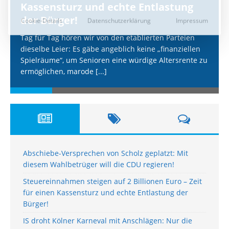
Kassensturz und echte Entlastung
der Bürger!
Tag für Tag hören wir von den etablierten Parteien
dieselbe Leier: Es gäbe angeblich keine „finanziellen
Spielräume“, um Senioren eine würdige Altersrente zu
ermöglichen, marode
[...]
Abschiebe-Versprechen von Scholz geplatzt: Mit
diesem Wahlbetrüger will die CDU regieren!
Steuereinnahmen steigen auf 2 Billionen Euro – Zeit
für einen Kassensturz und echte Entlastung der
Bürger!
IS droht Kölner Karneval mit Anschlägen: Nur die