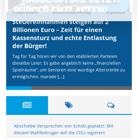
Steuereinnahmen steigen auf 2
Billionen Euro – Zeit für einen
Kassensturz und echte Entlastung
der Bürger!
Tag für Tag hören wir von den etablierten Parteien
dieselbe Leier: Es gäbe angeblich keine „finanziellen
Spielräume“, um Senioren eine würdige Altersrente zu
ermöglichen, marode
[...]
Abschiebe-Versprechen von Scholz geplatzt: Mit
diesem Wahlbetrüger will die CDU regieren!