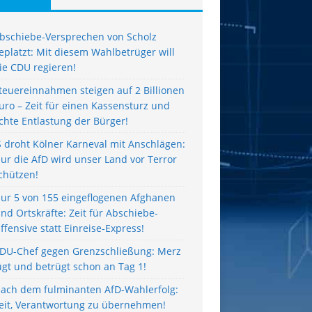
bschiebe-Versprechen von Scholz
eplatzt: Mit diesem Wahlbetrüger will
ie CDU regieren!
teuereinnahmen steigen auf 2 Billionen
uro – Zeit für einen Kassensturz und
chte Entlastung der Bürger!
S droht Kölner Karneval mit Anschlägen:
ur die AfD wird unser Land vor Terror
chützen!
ur 5 von 155 eingeflogenen Afghanen
ind Ortskräfte: Zeit für Abschiebe-
ffensive statt Einreise-Express!
DU-Chef gegen Grenzschließung: Merz
ügt und betrügt schon an Tag 1!
ach dem fulminanten AfD-Wahlerfolg:
eit, Verantwortung zu übernehmen!