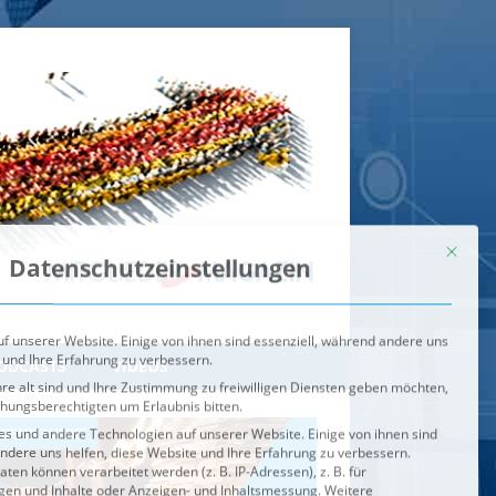
Mit dies
Datenschutzeinstellungen
f unserer Website. Einige von ihnen sind essenziell, während andere uns
 und Ihre Erfahrung zu verbessern.
re alt sind und Ihre Zustimmung zu freiwilligen Diensten geben möchten,
ehungsberechtigten um Erlaubnis bitten.
s und andere Technologien auf unserer Website. Einige von ihnen sind
ndere uns helfen, diese Website und Ihre Erfahrung zu verbessern.
n können verarbeitet werden (z. B. IP-Adressen), z. B. für
igen und Inhalte oder Anzeigen- und Inhaltsmessung.
Weitere
ie Verwendung Ihrer Daten finden Sie in unserer
Datenschutzerklärung
.
ahl jederzeit unter
Einstellungen
widerrufen oder anpassen.
e der Service-Gruppen, für die eine Einwilligung erteilt werden ka
Externe Medien
ODCASTS
VIDEOS
Speichern
BRENNPUNKT
IM BRENNPUNKT
Alle akzeptieren