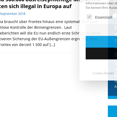
ten sich illegal in Europa auf
 September 2018
a braucht über Frontex hinaus eine systematische und
Cookie-Details
CDU & Ampel wollen nach
nlose Kontrolle der Binnengrenzen. Laut
eberichten will die EU nun endlich erste Schritte zu einer
der Wahl wieder Afghanen
a
tiveren Sicherung der EU-Außengrenzen ergreifen. Dazu
einfliegen: Zeit für ein
Frontex von derzeit 1.500 auf
[…]
Asylmoratorium!
Die Bundesregierung und die CDU
halten die Wähler für dumm! Weil die
T
Stimmung wegen der von Afghanen
e
verübten Anschläge kippte, wurden die
g
Flüge vor der
[...]
S
A