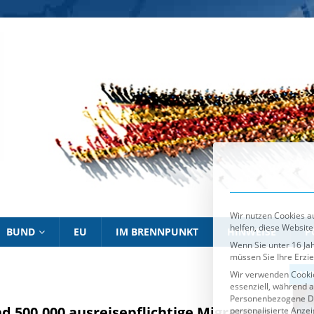
Wir nutzen Cookies au
helfen, diese Website
Wenn Sie unter 16 Jah
müssen Sie Ihre Erzi
Wir verwenden Cookie
essenziell, während a
Personenbezogene Date
personalisierte Anze
Informationen über d
Sie können Ihre Ausw
Es folgt eine List
Essenziell
BUND
EU
IM BRENNPUNKT
HINWEISE
P
IM BRENNPUNKT
IM 
d 500.000 ausreisepflichtige Migranten