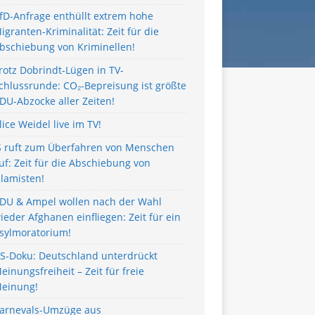
fD-Anfrage enthüllt extrem hohe
igranten-Kriminalität: Zeit für die
bschiebung von Kriminellen!
rotz Dobrindt-Lügen in TV-
chlussrunde: CO₂-Bepreisung ist größte
DU-Abzocke aller Zeiten!
lice Weidel live im TV!
S ruft zum Überfahren von Menschen
uf: Zeit für die Abschiebung von
slamisten!
DU & Ampel wollen nach der Wahl
ieder Afghanen einfliegen: Zeit für ein
sylmoratorium!
S-Doku: Deutschland unterdrückt
einungsfreiheit – Zeit für freie
einung!
arnevals-Umzüge aus