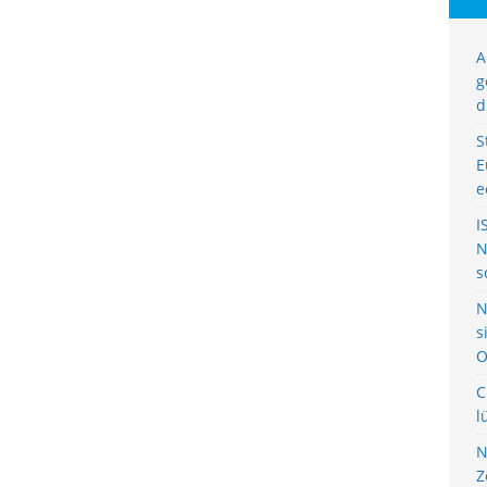
A
g
d
S
E
e
I
N
s
N
s
O
C
l
N
Z