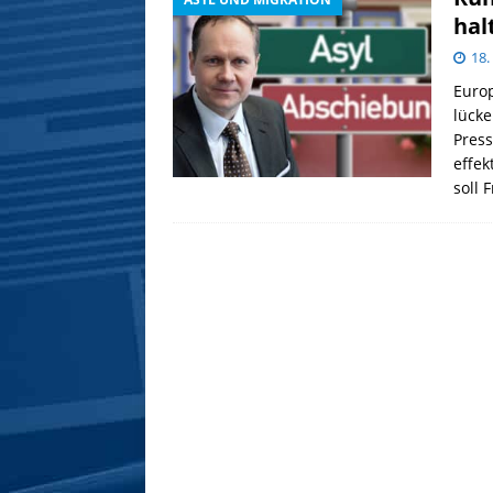
hal
18.
Europ
lücke
Press
effek
soll 