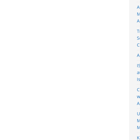
A
M
A
T
S
C
A
I
a
I
C
w
A
U
M
M
K