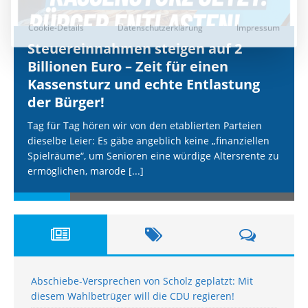
Steuereinnahmen steigen auf 2
Billionen Euro – Zeit für einen
Kassensturz und echte Entlastung
der Bürger!
Tag für Tag hören wir von den etablierten Parteien
dieselbe Leier: Es gäbe angeblich keine „finanziellen
Spielräume“, um Senioren eine würdige Altersrente zu
ermöglichen, marode
[...]
Abschiebe-Versprechen von Scholz geplatzt: Mit
diesem Wahlbetrüger will die CDU regieren!