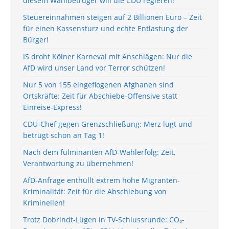
diesem Wahlbetrüger will die CDU regieren!
Steuereinnahmen steigen auf 2 Billionen Euro – Zeit
für einen Kassensturz und echte Entlastung der
Bürger!
IS droht Kölner Karneval mit Anschlägen: Nur die
AfD wird unser Land vor Terror schützen!
Nur 5 von 155 eingeflogenen Afghanen sind
Ortskräfte: Zeit für Abschiebe-Offensive statt
Einreise-Express!
CDU-Chef gegen Grenzschließung: Merz lügt und
betrügt schon an Tag 1!
Nach dem fulminanten AfD-Wahlerfolg: Zeit,
Verantwortung zu übernehmen!
AfD-Anfrage enthüllt extrem hohe Migranten-
Kriminalität: Zeit für die Abschiebung von
Kriminellen!
Trotz Dobrindt-Lügen in TV-Schlussrunde: CO₂-