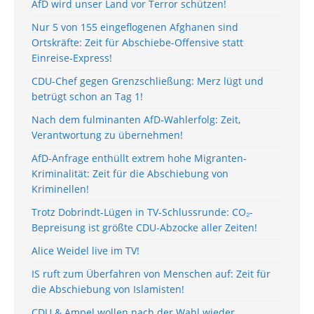
AfD wird unser Land vor Terror schützen!
Nur 5 von 155 eingeflogenen Afghanen sind
Ortskräfte: Zeit für Abschiebe-Offensive statt
Einreise-Express!
CDU-Chef gegen Grenzschließung: Merz lügt und
betrügt schon an Tag 1!
Nach dem fulminanten AfD-Wahlerfolg: Zeit,
Verantwortung zu übernehmen!
AfD-Anfrage enthüllt extrem hohe Migranten-
Kriminalität: Zeit für die Abschiebung von
Kriminellen!
Trotz Dobrindt-Lügen in TV-Schlussrunde: CO₂-
Bepreisung ist größte CDU-Abzocke aller Zeiten!
Alice Weidel live im TV!
IS ruft zum Überfahren von Menschen auf: Zeit für
die Abschiebung von Islamisten!
CDU & Ampel wollen nach der Wahl wieder