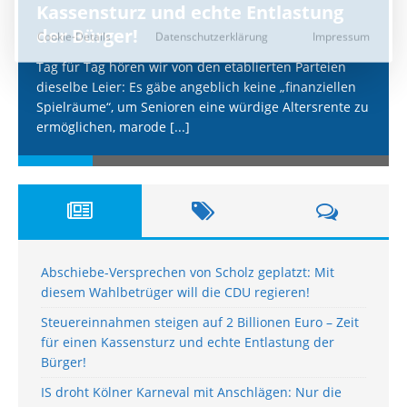
Kassensturz und echte Entlastung
der Bürger!
Tag für Tag hören wir von den etablierten Parteien
dieselbe Leier: Es gäbe angeblich keine „finanziellen
Spielräume“, um Senioren eine würdige Altersrente zu
ermöglichen, marode
[...]
Abschiebe-Versprechen von Scholz geplatzt: Mit
diesem Wahlbetrüger will die CDU regieren!
Steuereinnahmen steigen auf 2 Billionen Euro – Zeit
für einen Kassensturz und echte Entlastung der
Bürger!
IS droht Kölner Karneval mit Anschlägen: Nur die