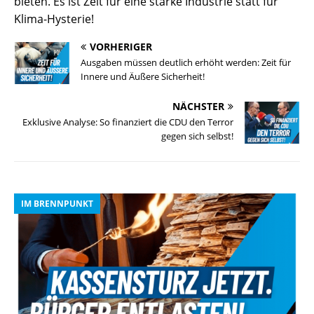
bieten. Es ist Zeit für eine starke Industrie statt für
Klima-Hysterie!
VORHERIGER
Ausgaben müssen deutlich erhöht werden: Zeit für
Innere und Äußere Sicherheit!
NÄCHSTER
Exklusive Analyse: So finanziert die CDU den Terror
gegen sich selbst!
IM BRENNPUNKT
I