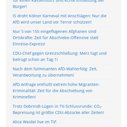
für einen Kassensturz und echte Entlastung der
Bürger!
IS droht Kölner Karneval mit Anschlägen: Nur die
AfD wird unser Land vor Terror schützen!
Nur 5 von 155 eingeflogenen Afghanen sind
Ortskräfte: Zeit für Abschiebe-Offensive statt
Einreise-Express!
CDU-Chef gegen Grenzschließung: Merz lügt und
betrügt schon an Tag 1!
Nach dem fulminanten AfD-Wahlerfolg: Zeit,
Verantwortung zu übernehmen!
AfD-Anfrage enthüllt extrem hohe Migranten-
Kriminalität: Zeit für die Abschiebung von
Kriminellen!
Trotz Dobrindt-Lügen in TV-Schlussrunde: CO₂-
Bepreisung ist größte CDU-Abzocke aller Zeiten!
Alice Weidel live im TV!