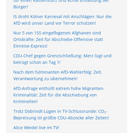
für einen Kassensturz und echte Entlastung der
Bürger!
IS droht Kölner Karneval mit Anschlägen: Nur die
AfD wird unser Land vor Terror schützen!
Nur 5 von 155 eingeflogenen Afghanen sind
Ortskräfte: Zeit für Abschiebe-Offensive statt
Einreise-Express!
CDU-Chef gegen Grenzschließung: Merz lügt und
betrügt schon an Tag 1!
Nach dem fulminanten AfD-Wahlerfolg: Zeit,
Verantwortung zu übernehmen!
AfD-Anfrage enthüllt extrem hohe Migranten-
Kriminalität: Zeit für die Abschiebung von
Kriminellen!
Trotz Dobrindt-Lügen in TV-Schlussrunde: CO₂-
Bepreisung ist größte CDU-Abzocke aller Zeiten!
Alice Weidel live im TV!