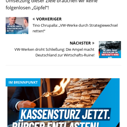
Umsetzung dieser Ziele brauchen wir keine
folgenlosen „Gipfel“!
VORHERIGER
Tino Chrupalla: „VW-Werke durch Strategiewechsel
retten!“
NÄCHSTER
VW-Werken droht Schließung: Die Ampel macht
Deutschland zur Wirtschafts-Ruine!
IM BRENNPUNKT
I