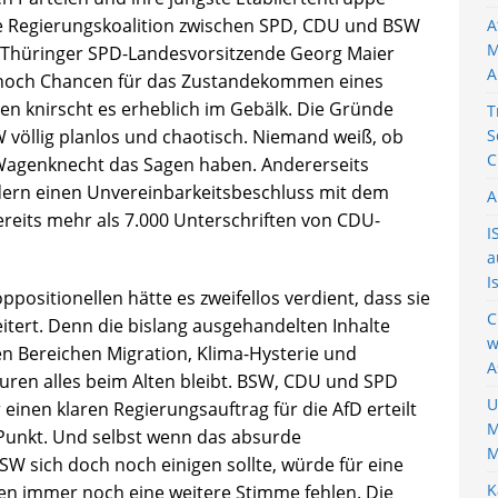
e Regierungskoalition zwischen SPD, CDU und BSW
A
M
 Thüringer SPD-Landesvorsitzende Georg Maier
A
 noch Chancen für das Zustandekommen eines
sen knirscht es erheblich im Gebälk. Die Gründe
T
BSW völlig planlos und chaotisch. Niemand weiß, ob
S
C
Wagenknecht das Sagen haben. Andererseits
iedern einen Unvereinbarkeitsbeschluss mit dem
A
reits mehr als 7.000 Unterschriften von CDU-
I
a
I
ppositionellen hätte es zweifellos verdient, dass sie
C
ert. Denn die bislang ausgehandelten Inhalte
w
n Bereichen Migration, Klima-Hysterie und
A
turen alles beim Alten bleibt. BSW, CDU und SPD
U
einen klaren Regierungsauftrag für die AfD erteilt
M
 Punkt. Und selbst wenn das absurde
M
sich doch noch einigen sollte, würde für eine
K
en immer noch eine weitere Stimme fehlen. Die