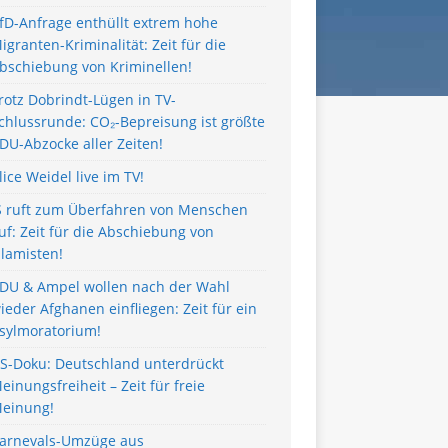
fD-Anfrage enthüllt extrem hohe
igranten-Kriminalität: Zeit für die
bschiebung von Kriminellen!
rotz Dobrindt-Lügen in TV-
chlussrunde: CO₂-Bepreisung ist größte
DU-Abzocke aller Zeiten!
lice Weidel live im TV!
S ruft zum Überfahren von Menschen
uf: Zeit für die Abschiebung von
slamisten!
DU & Ampel wollen nach der Wahl
ieder Afghanen einfliegen: Zeit für ein
sylmoratorium!
S-Doku: Deutschland unterdrückt
einungsfreiheit – Zeit für freie
einung!
arnevals-Umzüge aus