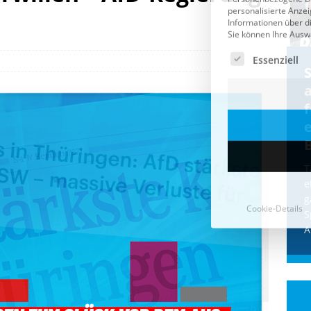
Cookie-Details
CDU & Ampel wollen nach
der Wahl wieder Afghanen
a
einfliegen: Zeit für ein
Asylmoratorium!
Die Bundesregierung und die CDU
halten die Wähler für dumm! Weil die
T
Stimmung wegen der von Afghanen
e
verübten Anschläge kippte, wurden die
g
Flüge vor der
[...]
S
A