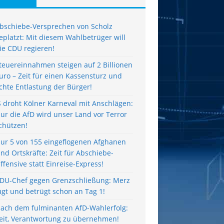
bschiebe-Versprechen von Scholz
eplatzt: Mit diesem Wahlbetrüger will
ie CDU regieren!
teuereinnahmen steigen auf 2 Billionen
uro – Zeit für einen Kassensturz und
chte Entlastung der Bürger!
S droht Kölner Karneval mit Anschlägen:
ur die AfD wird unser Land vor Terror
chützen!
ur 5 von 155 eingeflogenen Afghanen
ind Ortskräfte: Zeit für Abschiebe-
ffensive statt Einreise-Express!
DU-Chef gegen Grenzschließung: Merz
ügt und betrügt schon an Tag 1!
ach dem fulminanten AfD-Wahlerfolg:
eit, Verantwortung zu übernehmen!