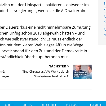
S
tzlich mit der Linkspartei paktieren – entweder im
V
nderheitsregierung –, wenn sie die AfD weiterhin
A
K
ieser Dauerzirkus eine nicht hinnehmbare Zumutung,
A
ischen Unfug schon 2019 abgewählt hatten – und
M
ch wie selbstverständlich: Es muss endlich der
tion mit dem klaren Wahlsieger AfD in die Wege
d bezeichnend für den Zustand der Demokratie in
rständlichkeit überhaupt betonen muss.
NÄCHSTER
n €:
Tino Chrupalla: „VW-Werke durch
adwege
Strategiewechsel retten!“
AFD.DE
AFD TV
ALEXA SKILL
PODCASTS
LESERBRIEF