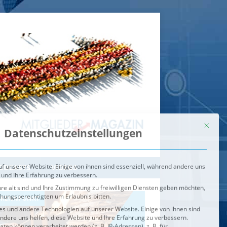
Mit dies
Datenschutzeinstellungen
f unserer Website. Einige von ihnen sind essenziell, während andere uns
 und Ihre Erfahrung zu verbessern.
re alt sind und Ihre Zustimmung zu freiwilligen Diensten geben möchten,
ehungsberechtigten um Erlaubnis bitten.
s und andere Technologien auf unserer Website. Einige von ihnen sind
ndere uns helfen, diese Website und Ihre Erfahrung zu verbessern.
n können verarbeitet werden (z. B. IP-Adressen), z. B. für
igen und Inhalte oder Anzeigen- und Inhaltsmessung.
Weitere
ie Verwendung Ihrer Daten finden Sie in unserer
Datenschutzerklärung
.
ahl jederzeit unter
Einstellungen
widerrufen oder anpassen.
e der Service-Gruppen, für die eine Einwilligung erteilt werden ka
Externe Medien
ODCASTS
VIDEOS
Speichern
BRENNPUNKT
IM BRENNPUNKT
Alle akzeptieren