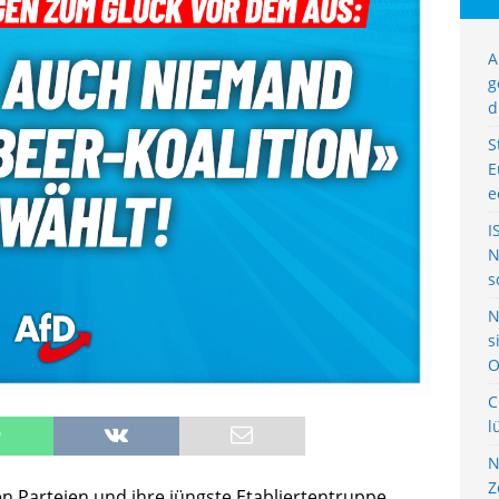
A
g
d
S
E
e
I
N
s
N
s
O
C
l
N
Z
en Parteien und ihre jüngste Etabliertentruppe