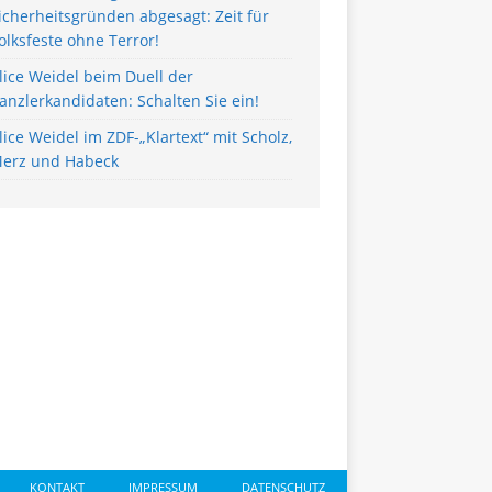
icherheitsgründen abgesagt: Zeit für
olksfeste ohne Terror!
lice Weidel beim Duell der
anzlerkandidaten: Schalten Sie ein!
lice Weidel im ZDF-„Klartext“ mit Scholz,
erz und Habeck
KONTAKT
IMPRESSUM
DATENSCHUTZ