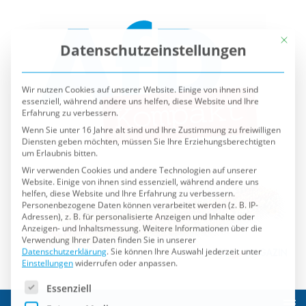
Mit die
Datenschutzeinstellungen
Wir nutzen Cookies auf unserer Website. Einige von ihnen sind
essenziell, während andere uns helfen, diese Website und Ihre
Erfahrung zu verbessern.
Wenn Sie unter 16 Jahre alt sind und Ihre Zustimmung zu freiwilligen
Diensten geben möchten, müssen Sie Ihre Erziehungsberechtigten
um Erlaubnis bitten.
Wir verwenden Cookies und andere Technologien auf unserer
Website. Einige von ihnen sind essenziell, während andere uns
helfen, diese Website und Ihre Erfahrung zu verbessern.
Personenbezogene Daten können verarbeitet werden (z. B. IP-
Adressen), z. B. für personalisierte Anzeigen und Inhalte oder
Anzeigen- und Inhaltsmessung.
Weitere Informationen über die
Verwendung Ihrer Daten finden Sie in unserer
Datenschutzerklärung
.
Sie können Ihre Auswahl jederzeit unter
Einstellungen
widerrufen oder anpassen.
Es folgt eine Liste der Service-Gruppen, für die eine Einwilli
Essenziell
Externe Medien