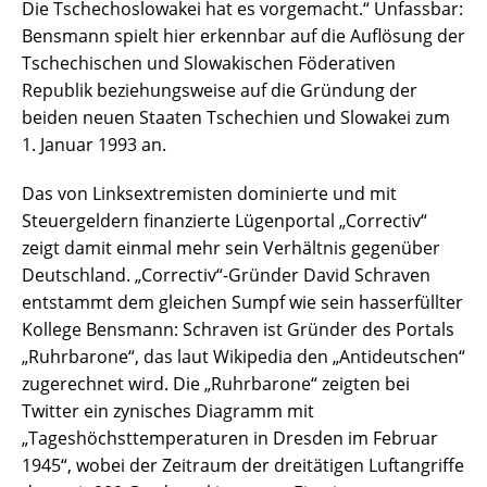
Die Tschechoslowakei hat es vorgemacht.“ Unfassbar:
Bensmann spielt hier erkennbar auf die Auflösung der
Tschechischen und Slowakischen Föderativen
Republik beziehungsweise auf die Gründung der
beiden neuen Staaten Tschechien und Slowakei zum
1. Januar 1993 an.
Das von Linksextremisten dominierte und mit
Steuergeldern finanzierte Lügenportal „Correctiv“
zeigt damit einmal mehr sein Verhältnis gegenüber
Mit die
Deutschland. „Correctiv“-Gründer David Schraven
Datenschutzeinstellungen
entstammt dem gleichen Sumpf wie sein hasserfüllter
Kollege Bensmann: Schraven ist Gründer des Portals
Wir nutzen Cookies auf unserer Website. Einige von ihnen sind
„Ruhrbarone“, das laut Wikipedia den „Antideutschen“
essenziell, während andere uns helfen, diese Website und Ihre
zugerechnet wird. Die „Ruhrbarone“ zeigten bei
Erfahrung zu verbessern.
Twitter ein zynisches Diagramm mit
Wenn Sie unter 16 Jahre alt sind und Ihre Zustimmung zu freiwilligen
Diensten geben möchten, müssen Sie Ihre Erziehungsberechtigten
„Tageshöchsttemperaturen in Dresden im Februar
um Erlaubnis bitten.
1945“, wobei der Zeitraum der dreitätigen Luftangriffe
Wir verwenden Cookies und andere Technologien auf unserer