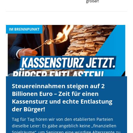
größer!
IM BRENNPUNKT
I
Steuereinnahmen steigen auf 2
Billionen Euro – Zeit für einen
Kassensturz und echte Entlastung
der Bürger!
Tag für Tag hören wir von den etablierten Parteien
dieselbe Leier: Es gäbe angeblich keine „finanziellen
Spielräume“, um Senioren eine würdige Altersrente zu